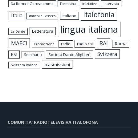
Da Roma a Gerusalemme
intervista
Farnesina
iniziative
Italofonia
Italia
italiano
italiani all'estero
lingua italiana
Letteratura
La Dante
MAECI
RAI
Roma
radio rai
radio
Promozione
Svizzera
RSI
Società Dante Alighieri
Seminario
trasmissioni
Svizzera italiana
COMUNITA’ RADIOTELEVISIVA ITALOFONA