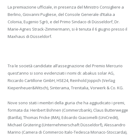
La premiazione ufficiale, in presenza del Ministro Consigliere a
Berlino, Giovanni Pugliese, del Console Generale d’Italia a
Colonia, Eugenio Sgrò, e del Primo Sindaco di Düsseldorf, Dr.
Marie-Agnes Strack-Zimmermann, si è tenuta il 6 giugno presso il
Maxhaus di Düsseldorf.
Tra le società candidate all’assegnazione del Premio Mercurio
quest’anno si sono evidenziati i nomi di: abakus solar AG,
Riccardo Cartillone GmbH, HSE24, Reinhold Joppich (Verlag
Kiepenheuer&Witsch), Sinterama, Trenitalia, Vorwerk & Co. KG.
Nove sono stati i membri della giuria che ha aggiudicato i premi,
formata da: Heribert Bohnen (Commerzbank), Claus Butterwegge
(Barilla), Thomas Fricke (IMA), Edoardo Giacomelli (UniCredit),
Michael Grütering (Unternehmerschaft Düsseldorf), Alessandro
Marino (Camera di Commercio Italo-Tedesca Monaco-Stoccarda),