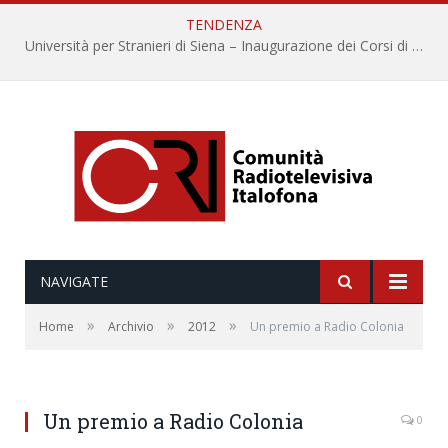
TENDENZA
Università per Stranieri di Siena – Inaugurazione dei Corsi di Lingua e Cultura Italiana, 109a annata
NAVIGATE
»
»
»
Home
Archivio
2012
Un premio a Radio Colonia
Un premio a Radio Colonia
0