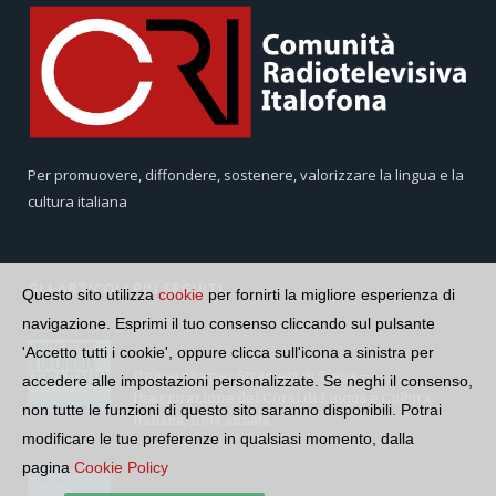
Per promuovere, diffondere, sostenere, valorizzare la lingua e la
cultura italiana
GLI ARTICOLI PIÙ SEGUITI
Questo sito utilizza
cookie
per fornirti la migliore esperienza di
navigazione. Esprimi il tuo consenso cliccando sul pulsante
'Accetto tutti i cookie', oppure clicca sull'icona a sinistra per
Università per Stranieri di Siena –
accedere alle impostazioni personalizzate. Se neghi il consenso,
Inaugurazione dei Corsi di Lingua e Cultura
non tutte le funzioni di questo sito saranno disponibili. Potrai
Italiana, 109a annata
modificare le tue preferenze in qualsiasi momento, dalla
pagina
Cookie Policy