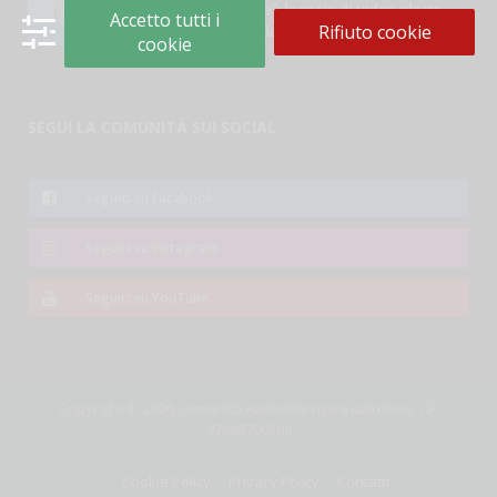
“Le parole del mare”: la serie di video ideata
Accetto tutti i
Rifiuto cookie
dall’Accademia della Crusca e dalla Lega Navale
cookie
italiana
SEGUI LA COMUNITÀ SUI SOCIAL
Seguici su Facebook
Seguici su Instagram
Seguici su YouTube
Copyright © 2026 Comunità Radiotelevisiva Italofona. CF:
97688700588
Cookie Policy
Privacy Policy
Contatti