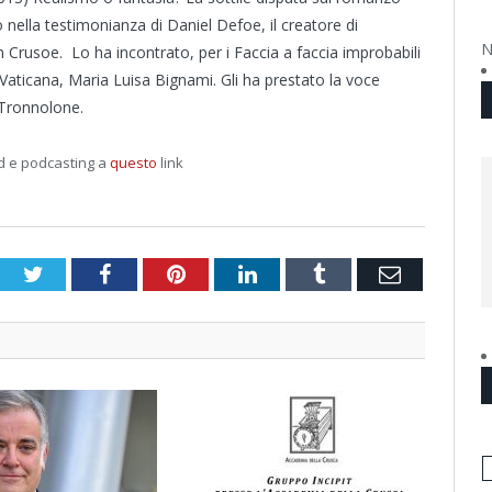
nella testimonianza di Daniel Defoe, il creatore di
N
 Crusoe. Lo ha incontrato, per i Faccia a faccia improbabili
 Vaticana, Maria Luisa Bignami. Gli ha prestato la voce
Tronnolone.
 e podcasting a
questo
link
Twitter
Facebook
Pinterest
LinkedIn
Tumblr
Email