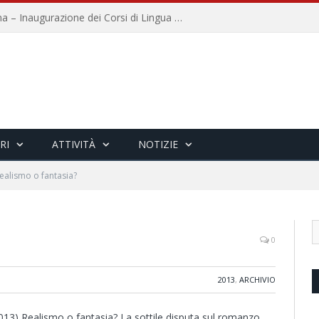
Università per Stranieri di Siena – Inaugurazione dei Corsi di Lingua e Cultura Italiana, 109a annata
RI
ATTIVITÀ
NOTIZIE
ealismo o fantasia?
0
2013
,
ARCHIVIO
013) Realismo o fantasia? La sottile disputa sul romanzo