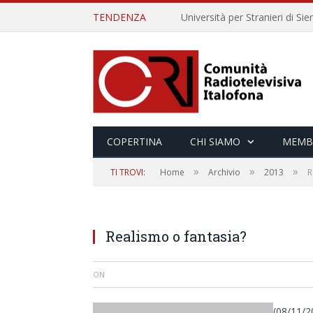
TENDENZA
COPERTINA
CHI SIAMO
MEMB
»
»
»
TI TROVI:
Home
Archivio
2013
R
Realismo o fantasia?
ON
(08/11/2