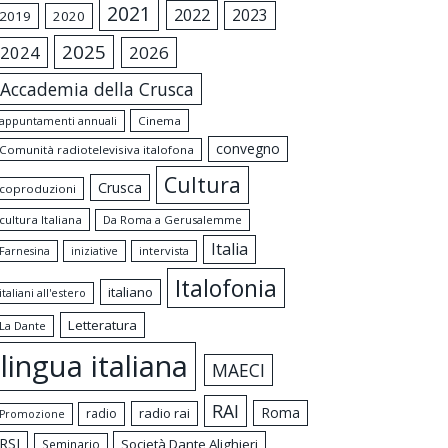
2021
2022
2023
2019
2020
2025
2024
2026
Accademia della Crusca
appuntamenti annuali
Cinema
convegno
Comunità radiotelevisiva italofona
Cultura
Crusca
coproduzioni
cultura Italiana
Da Roma a Gerusalemme
Italia
intervista
Farnesina
iniziative
Italofonia
italiano
italiani all'estero
Letteratura
La Dante
lingua italiana
MAECI
RAI
Roma
radio rai
radio
Promozione
RSI
Società Dante Alighieri
Seminario