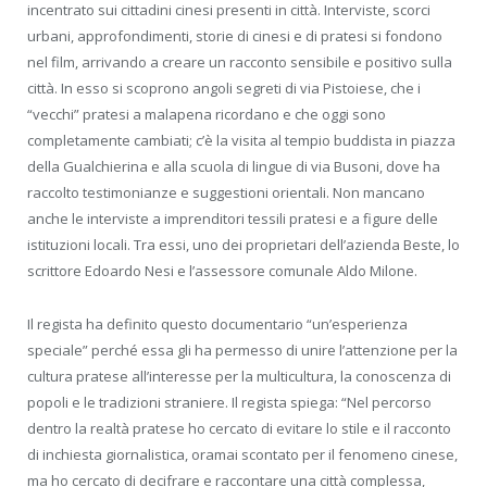
incentrato sui cittadini cinesi presenti in città. Interviste, scorci
urbani, approfondimenti, storie di cinesi e di pratesi si fondono
nel film, arrivando a creare un racconto sensibile e positivo sulla
città. In esso si scoprono angoli segreti di via Pistoiese, che i
“vecchi” pratesi a malapena ricordano e che oggi sono
completamente cambiati; c’è la visita al tempio buddista in piazza
della Gualchierina e alla scuola di lingue di via Busoni, dove ha
raccolto testimonianze e suggestioni orientali. Non mancano
anche le interviste a imprenditori tessili pratesi e a figure delle
istituzioni locali. Tra essi, uno dei proprietari dell’azienda Beste, lo
scrittore Edoardo Nesi e l’assessore comunale Aldo Milone.
Il regista ha definito questo documentario “un’esperienza
speciale” perché essa gli ha permesso di unire l’attenzione per la
cultura pratese all’interesse per la multicultura, la conoscenza di
popoli e le tradizioni straniere. Il regista spiega: “Nel percorso
dentro la realtà pratese ho cercato di evitare lo stile e il racconto
di inchiesta giornalistica, oramai scontato per il fenomeno cinese,
ma ho cercato di decifrare e raccontare una città complessa,