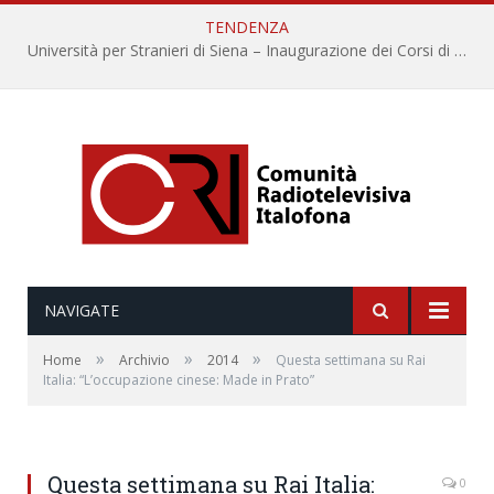
TENDENZA
Università per Stranieri di Siena – Inaugurazione dei Corsi di Lingua e Cultura Italiana, 109a annata
NAVIGATE
»
»
»
Home
Archivio
2014
Questa settimana su Rai
Italia: “L’occupazione cinese: Made in Prato”
Questa settimana su Rai Italia:
0