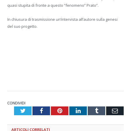
quasi stupita di fronte a questo “fenomeno” Prato”.
In chiusura di trasmissione un’intervista all’autore sulla genesi
del suo progetto.
CONDIVIDI
Twitter
Facebook
Pinterest
LinkedIn
Tumblr
Emai
ARTICOLI
CORRELATI