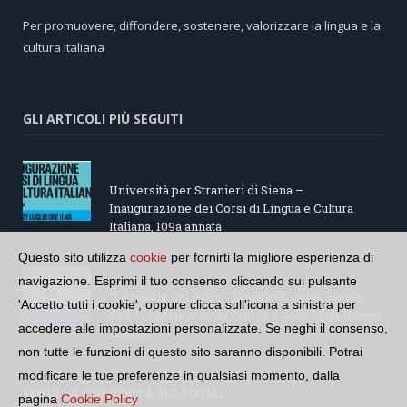
Per promuovere, diffondere, sostenere, valorizzare la lingua e la
cultura italiana
GLI ARTICOLI PIÙ SEGUITI
Università per Stranieri di Siena –
Inaugurazione dei Corsi di Lingua e Cultura
Italiana, 109a annata
Questo sito utilizza
cookie
per fornirti la migliore esperienza di
navigazione. Esprimi il tuo consenso cliccando sul pulsante
“Le parole del mare”: la serie di video ideata
'Accetto tutti i cookie', oppure clicca sull'icona a sinistra per
dall’Accademia della Crusca e dalla Lega Navale
accedere alle impostazioni personalizzate. Se neghi il consenso,
italiana
non tutte le funzioni di questo sito saranno disponibili. Potrai
modificare le tue preferenze in qualsiasi momento, dalla
SEGUI LA COMUNITÀ SUI SOCIAL
pagina
Cookie Policy