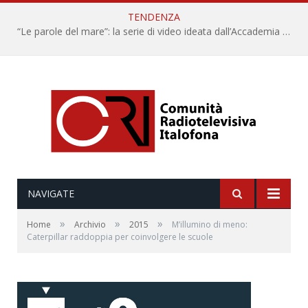
TENDENZA
“Le parole del mare”: la serie di video ideata dall’Accademia della Crusca e dalla Lega Navale italiana
NAVIGATE
»
»
»
Home
Archivio
2015
M’illumino di meno:
Caterpillar raddoppia per coinvolgere le scuole