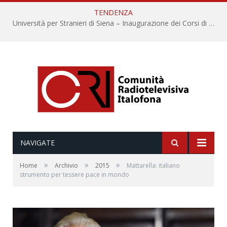
TENDENZA
Università per Stranieri di Siena – Inaugurazione dei Corsi di Lingua e Cultura Italiana, 109a annata
NAVIGATE
»
»
»
Home
Archivio
2015
Mattarella: italiano
strumento per tessere pace in mondo