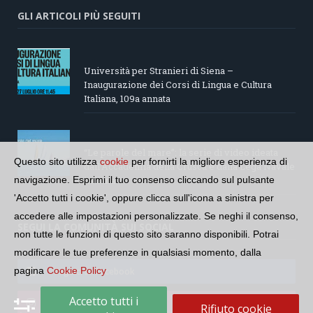
GLI ARTICOLI PIÙ SEGUITI
Università per Stranieri di Siena –
Inaugurazione dei Corsi di Lingua e Cultura
Italiana, 109a annata
“Le parole del mare”: la serie di video ideata
Questo sito utilizza
cookie
per fornirti la migliore esperienza di
dall’Accademia della Crusca e dalla Lega Navale
navigazione. Esprimi il tuo consenso cliccando sul pulsante
italiana
'Accetto tutti i cookie', oppure clicca sull'icona a sinistra per
accedere alle impostazioni personalizzate. Se neghi il consenso,
SEGUI LA COMUNITÀ SUI SOCIAL
non tutte le funzioni di questo sito saranno disponibili. Potrai
modificare le tue preferenze in qualsiasi momento, dalla
pagina
Cookie Policy
Seguici su Facebook
Accetto tutti i
Seguici su Instagram
Rifiuto cookie