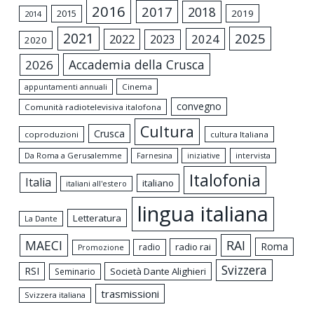
2016
2017
2018
2015
2019
2014
2021
2025
2024
2022
2023
2020
Accademia della Crusca
2026
appuntamenti annuali
Cinema
convegno
Comunità radiotelevisiva italofona
Cultura
Crusca
coproduzioni
cultura Italiana
Da Roma a Gerusalemme
intervista
Farnesina
iniziative
Italofonia
Italia
italiano
italiani all'estero
lingua italiana
Letteratura
La Dante
MAECI
RAI
Roma
radio rai
radio
Promozione
Svizzera
RSI
Società Dante Alighieri
Seminario
trasmissioni
Svizzera italiana