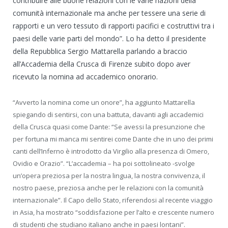
contribuire alle buone relazioni con le varie nazioni della
comunità internazionale ma anche per tessere una serie di
rapporti e un vero tessuto di rapporti pacifici e costruttivi tra i
paesi delle varie parti del mondo”. Lo ha detto il presidente
della Repubblica Sergio Mattarella parlando a braccio
all’Accademia della Crusca di Firenze subito dopo aver
ricevuto la nomina ad accademico onorario.
“Avverto la nomina come un onore”, ha aggiunto Mattarella
spiegando di sentirsi, con una battuta, davanti agli accademici
della Crusca quasi come Dante: “Se avessi la presunzione che
per fortuna mi manca mi sentirei come Dante che in uno dei primi
canti dell’Inferno è introdotto da Virgilio alla presenza di Omero,
Ovidio e Orazio”. “L’accademia – ha poi sottolineato -svolge
un’opera preziosa per la nostra lingua, la nostra convivenza, il
nostro paese, preziosa anche per le relazioni con la comunità
internazionale”. Il Capo dello Stato, riferendosi al recente viaggio
in Asia, ha mostrato “soddisfazione per l’alto e crescente numero
di studenti che studiano italiano anche in paesi lontani”.