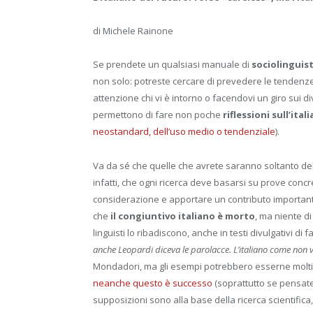
di Michele Rainone
Se prendete un qualsiasi manuale di
sociolinguist
non solo: potreste cercare di prevedere le tendenz
attenzione chi vi è intorno o facendovi un giro sui d
permettono di fare non poche
riflessioni sull’ita
neostandard, dell’uso medio o tendenziale
).
Va da sé che quelle che avrete saranno soltanto del
infatti, che ogni ricerca deve basarsi su prove concr
considerazione e apportare un contributo importante a
che
il congiuntivo italiano è morto
, ma niente di
linguisti lo ribadiscono, anche in testi divulgativi di
anche Leopardi diceva le parolacce. L’italiano come non 
Mondadori, ma gli esempi potrebbero esserne molti d
neanche questo è successo
(soprattutto se pensate 
supposizioni sono alla base della ricerca scientif