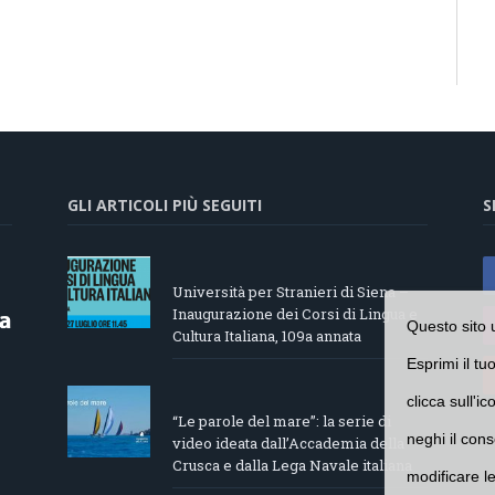
GLI ARTICOLI PIÙ SEGUITI
S
Università per Stranieri di Siena –
Inaugurazione dei Corsi di Lingua e
Questo sito 
Cultura Italiana, 109a annata
Esprimi il tu
clicca sull'i
“Le parole del mare”: la serie di
neghi il cons
video ideata dall’Accademia della
Crusca e dalla Lega Navale italiana
modificare l