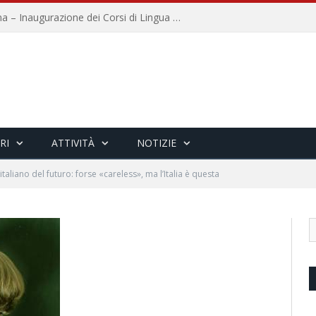
Università per Stranieri di Siena – Inaugurazione dei Corsi di Lingua e Cultura Italiana, 109a annata
RI
ATTIVITÀ
NOTIZIE
’italiano del futuro: forse «careless», ma l’Italia è questa