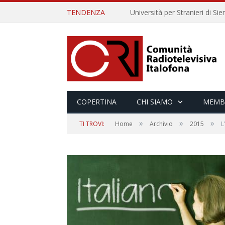
TENDENZA
COPERTINA
CHI SIAMO
MEMB
»
»
»
TI TROVI:
Home
Archivio
2015
L