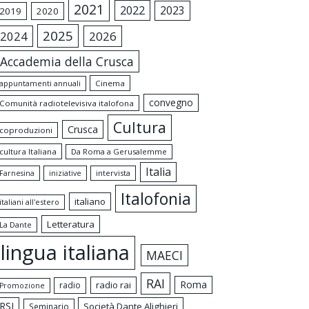
2021
2022
2023
2019
2020
2025
2024
2026
Accademia della Crusca
appuntamenti annuali
Cinema
convegno
Comunità radiotelevisiva italofona
Cultura
Crusca
coproduzioni
cultura Italiana
Da Roma a Gerusalemme
Italia
intervista
Farnesina
iniziative
Italofonia
italiano
italiani all'estero
Letteratura
La Dante
lingua italiana
MAECI
RAI
Roma
radio rai
radio
Promozione
RSI
Società Dante Alighieri
Seminario