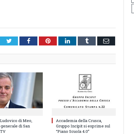
Twitter
Facebook
Pinterest
LinkedIn
Tumblr
Email
 Ludovico di Meo,
Accademia della Crusca,
 generale di San
Gruppo Incipit si esprime sul
RTV
“Piano Scuola 4.0”