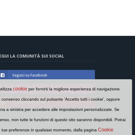
EGUI LA COMUNITÀ SUI SOCIAL
Seguici su Facebook
Seguici su Instagram
cookie
utilizza
per fornirti la migliore esperienza di navigazione.
o consenso cliccando sul pulsante 'Accetto tutti i cookie', oppure
Seguici su YouTube
cona a sinistra per accedere alle impostazioni personalizzate. Se
enso, non tutte le funzioni di questo sito saranno disponibili. Potrai
Cookie
e tue preferenze in qualsiasi momento, dalla pagina