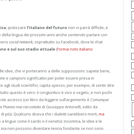
ica
, ipotizzare
l’italiano del futuro
non vi parrà difficile, e
e della lingua dei prossimi anni anche sentendo parlare con
iversi
social network
, soprattutto su Facebook, dove le chat
liano e sul suo stadio attuale
(
l’ormai noto italiano
le idee, che vi porteranno a delle supposizioni: sapete bene,
ete e campioni significativi per poter essere presa in
gli studi scientifici; capita spesso, per esempio, di sentir dire
 tutto questo è vero: il congiuntivo è vivo e vegeto, e non pochi
 facile accesso (un libro da leggere sull’argomento è
Comunque
ve l’hanno mai raccontato
di Giuseppe Antonelli, edito da
i più). Qualcuno diceva che i dialetti sarebbero morti,
ma
a lingue come il sardo e il veneto): insomma, le idee e le
ica, ma non possono diventare teoria fondante se non sono