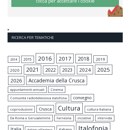
clicca per accettare i cookie
RICERCA PER TEMATICHE
2016
2017
2018
2015
2019
2014
2021
2025
2024
2022
2023
2020
Accademia della Crusca
2026
appuntamenti annuali
Cinema
convegno
Comunità radiotelevisiva italofona
Cultura
Crusca
coproduzioni
cultura Italiana
Da Roma a Gerusalemme
intervista
Farnesina
iniziative
Italofonia
Italia
italiano
italiani all'estero