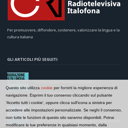
Per promuovere, diffondere, sostenere, valorizzare la lingua e la
cultura italiana
GLI ARTICOLI PIÙ SEGUITI
Università per Stranieri di Siena –
Inaugurazione dei Corsi di Lingua e Cultura
Questo sito utilizza
cookie
per fornirti la migliore esperienza di
Italiana, 109a annata
navigazione. Esprimi il tuo consenso cliccando sul pulsante
'Accetto tutti i cookie', oppure clicca sull'icona a sinistra per
accedere alle impostazioni personalizzate. Se neghi il consenso,
“Le parole del mare”: la serie di video ideata
non tutte le funzioni di questo sito saranno disponibili. Potrai
dall’Accademia della Crusca e dalla Lega Navale
modificare le tue preferenze in qualsiasi momento, dalla
italiana