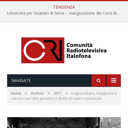
TENDENZA
Università per Stranieri di Siena – Inaugurazione dei Corsi di Lingua e Cultura Italiana, 109a annata
NAVIGATE
»
»
»
Home
Archivio
2017
Lingua italiana, insegnarla in
carcere vuol dire garantire il diritto di saper comunicare