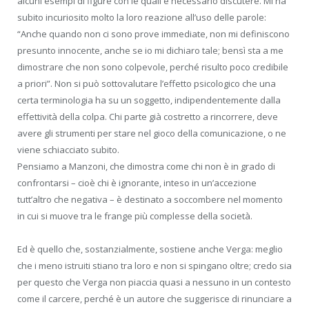
alcuni esempi di figure con le quali è necessario discutere. Mi ha
subito incuriosito molto la loro reazione all’uso delle parole:
“Anche quando non ci sono prove immediate, non mi definiscono
presunto innocente, anche se io mi dichiaro tale; bensì sta a me
dimostrare che non sono colpevole, perché risulto poco credibile
a priori”. Non si può sottovalutare l’effetto psicologico che una
certa terminologia ha su un soggetto, indipendentemente dalla
effettività della colpa. Chi parte già costretto a rincorrere, deve
avere gli strumenti per stare nel gioco della comunicazione, o ne
viene schiacciato subito.
Pensiamo a Manzoni, che dimostra come chi non è in grado di
confrontarsi – cioè chi è ignorante, inteso in un’accezione
tutt’altro che negativa – è destinato a soccombere nel momento
in cui si muove tra le frange più complesse della società.
Ed è quello che, sostanzialmente, sostiene anche Verga: meglio
che i meno istruiti stiano tra loro e non si spingano oltre; credo sia
per questo che Verga non piaccia quasi a nessuno in un contesto
come il carcere, perché è un autore che suggerisce di rinunciare a