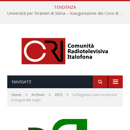
TENDENZA
Università per Stranieri di Siena – Inaugurazione dei Corsi di Lingua e Cultura Italiana, 109a annata
NAVIGATE
»
»
»
Home
Archivio
2015
La Regione Lazio riconosce
la lingua dei segni