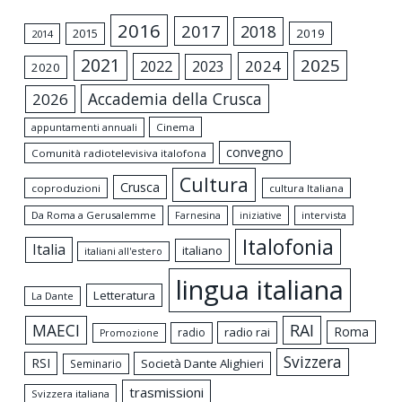
2016
2017
2018
2015
2019
2014
2021
2025
2024
2022
2023
2020
Accademia della Crusca
2026
appuntamenti annuali
Cinema
convegno
Comunità radiotelevisiva italofona
Cultura
Crusca
coproduzioni
cultura Italiana
Da Roma a Gerusalemme
intervista
Farnesina
iniziative
Italofonia
Italia
italiano
italiani all'estero
lingua italiana
Letteratura
La Dante
MAECI
RAI
Roma
radio rai
radio
Promozione
Svizzera
RSI
Società Dante Alighieri
Seminario
trasmissioni
Svizzera italiana