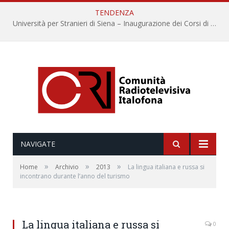
TENDENZA
Università per Stranieri di Siena – Inaugurazione dei Corsi di Lingua e Cultura Italiana, 109a annata
NAVIGATE
»
»
»
Home
Archivio
2013
La lingua italiana e russa si
incontrano durante l’anno del turismo
La lingua italiana e russa si
0