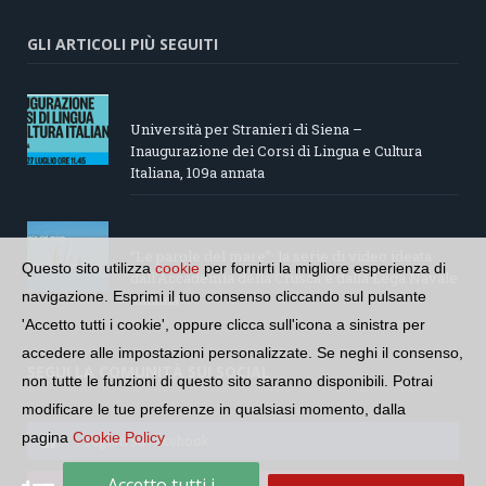
GLI ARTICOLI PIÙ SEGUITI
Università per Stranieri di Siena –
Inaugurazione dei Corsi di Lingua e Cultura
Italiana, 109a annata
“Le parole del mare”: la serie di video ideata
Questo sito utilizza
cookie
per fornirti la migliore esperienza di
dall’Accademia della Crusca e dalla Lega Navale
navigazione. Esprimi il tuo consenso cliccando sul pulsante
italiana
'Accetto tutti i cookie', oppure clicca sull'icona a sinistra per
accedere alle impostazioni personalizzate. Se neghi il consenso,
SEGUI LA COMUNITÀ SUI SOCIAL
non tutte le funzioni di questo sito saranno disponibili. Potrai
modificare le tue preferenze in qualsiasi momento, dalla
pagina
Cookie Policy
Seguici su Facebook
Accetto tutti i