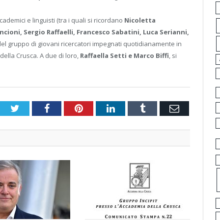
demici e linguisti (tra i quali si ricordano
Nicoletta
cioni, Sergio Raffaelli, Francesco Sabatini, Luca Serianni,
 del gruppo di giovani ricercatori impegnati quotidianamente in
della Crusca. A due di loro,
Raffaella Setti e Marco Biffi
, si
Twitter
Facebook
Pinterest
LinkedIn
Tumblr
Email