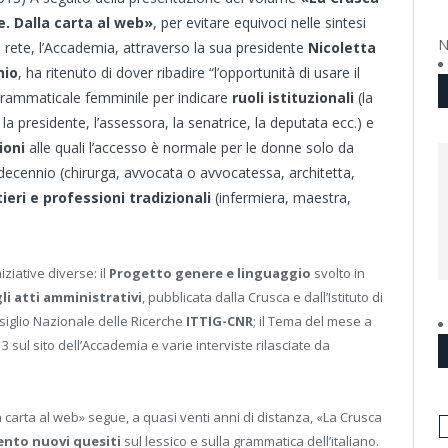
e. Dalla carta al web»
, per evitare equivoci nelle sintesi
N
n rete, l’Accademia, attraverso la sua presidente
Nicoletta
hio
, ha ritenuto di dover ribadire “l’opportunità di usare il
rammaticale femminile per indicare
ruoli istituzionali
(la
 la presidente, l’assessora, la senatrice, la deputata ecc.) e
ioni
alle quali l’accesso è normale per le donne solo da
decennio (chirurga, avvocata o avvocatessa, architetta,
ieri e professioni tradizionali
(infermiera, maestra,
iziative diverse: il
Progetto genere e linguaggio
svolto in
li atti amministrativi
, pubblicata dalla Crusca e dall’Istituto di
siglio Nazionale delle Ricerche
ITTIG-CNR
; il Tema del mese a
3 sul sito dell’Accademia e varie interviste rilasciate da
 carta al web» segue, a quasi venti anni di distanza, «La Crusca
nto nuovi quesiti
sul lessico e sulla grammatica dell’italiano.