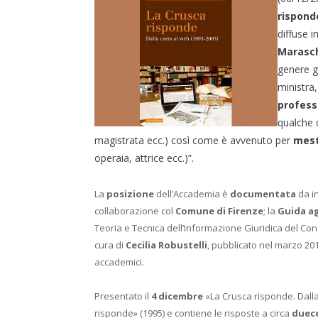
rispond
diffuse i
Marasc
genere g
ministra,
profess
qualche 
magistrata ecc.) così come è avvenuto per
mest
operaia, attrice ecc.)”.
La
posizione
dell’Accademia è
documentata
da in
collaborazione col
Comune di Firenze
; la
Guida ag
Teoria e Tecnica dell’Informazione Giuridica del Con
cura di
Cecilia Robustelli
, pubblicato nel marzo 201
accademici.
Presentato il
4 dicembre
«La Crusca risponde. Dalla
risponde» (1995) e contiene le risposte a circa
duece