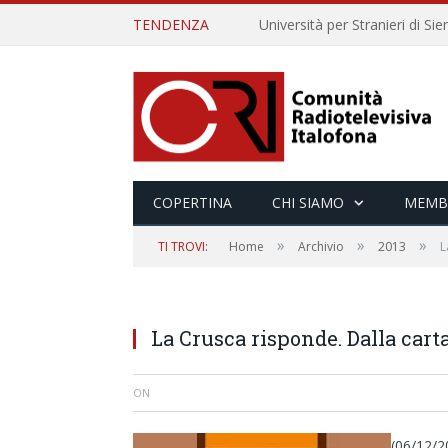
TENDENZA
COPERTINA
CHI SIAMO
MEMB
»
»
»
TI TROVI:
Home
Archivio
2013
L
La Crusca risponde. Dalla cart
ON
(06/12/2