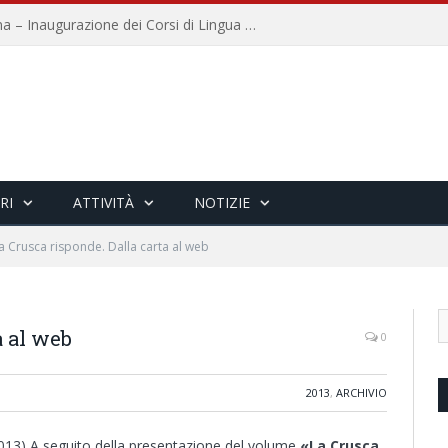
Università per Stranieri di Siena – Inaugurazione dei Corsi di Lingua e Cultura Italiana, 109a annata
RI
ATTIVITÀ
NOTIZIE
a Crusca risponde. Dalla carta al web
a al web
0
2013
,
ARCHIVIO
013) A seguito della presentazione del volume
«La Crusca