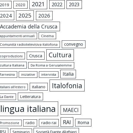
2021
2022
2023
2019
2020
2025
2024
2026
Accademia della Crusca
appuntamenti annuali
Cinema
convegno
Comunità radiotelevisiva italofona
Cultura
Crusca
coproduzioni
cultura Italiana
Da Roma a Gerusalemme
Italia
intervista
Farnesina
iniziative
Italofonia
italiano
italiani all'estero
Letteratura
La Dante
lingua italiana
MAECI
RAI
Roma
radio rai
radio
Promozione
RSI
Società Dante Alighieri
Seminario