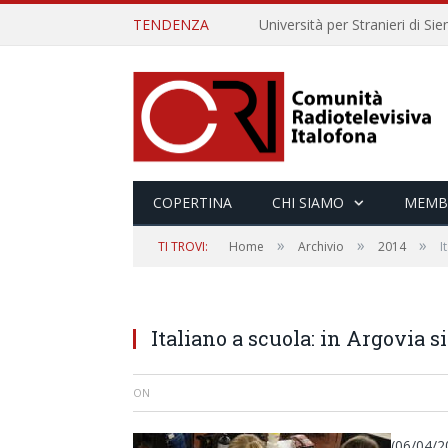
TENDENZA
COPERTINA
CHI SIAMO
MEMB
»
»
»
TI TROVI:
Home
Archivio
2014
I
Italiano a scuola: in Argovia s
ON
(06/04/20