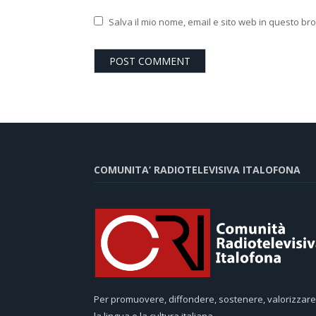
Salva il mio nome, email e sito web in questo b
COMUNITA’ RADIOTELEVISIVA ITALOFONA
Per promuovere, diffondere, sostenere, valorizzare