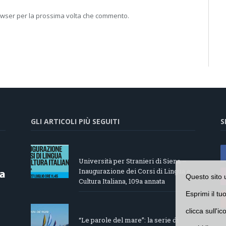
rowser per la prossima volta che commento.
GLI ARTICOLI PIÙ SEGUITI
S
Università per Stranieri di Siena –
Inaugurazione dei Corsi di Lingua e
Questo sito 
Cultura Italiana, 109a annata
Esprimi il tu
clicca sull'i
“Le parole del mare”: la serie di