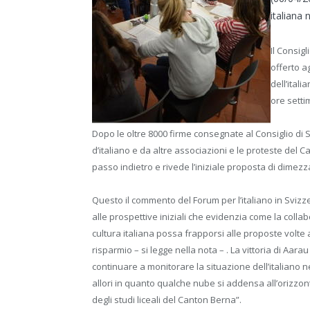
italiana 
Il Consig
offerto a
dell’ital
ore setti
Dopo le oltre 8000 firme consegnate al Consiglio di S
d’italiano e da altre associazioni e le proteste del C
passo indietro e rivede l’iniziale proposta di dimezz
Questo il commento del Forum per l’italiano in Svizze
alle prospettive iniziali che evidenzia come la colla
cultura italiana possa frapporsi alle proposte volte 
risparmio – si legge nella nota – . La vittoria di Aara
continuare a monitorare la situazione dell’italiano n
allori in quanto qualche nube si addensa all’orizzo
degli studi liceali del Canton Berna”.