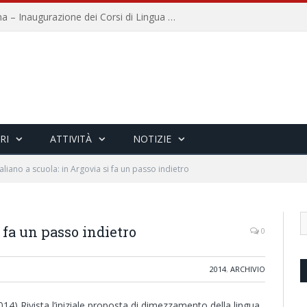
Università per Stranieri di Siena – Inaugurazione dei Corsi di Lingua e Cultura Italiana, 109a annata
RI
ATTIVITÀ
NOTIZIE
taliano a scuola: in Argovia si fa un passo indietro
i fa un passo indietro
0
2014
,
ARCHIVIO
14) Rivista l’iniziale proposta di dimezzamento della lingua