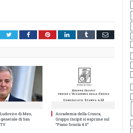
Twitter
Facebook
Pinterest
LinkedIn
Tumblr
Email
 Ludovico di Meo,
Accademia della Crusca,
 generale di San
Gruppo Incipit si esprime sul
RTV
“Piano Scuola 4.0”