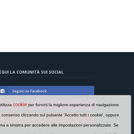
EGUI LA COMUNITÀ SUI SOCIAL
Seguici su Facebook
cookie
Seguici su Instagram
utilizza
per fornirti la migliore esperienza di navigazione.
o consenso cliccando sul pulsante 'Accetto tutti i cookie', oppure
Seguici su YouTube
cona a sinistra per accedere alle impostazioni personalizzate. Se