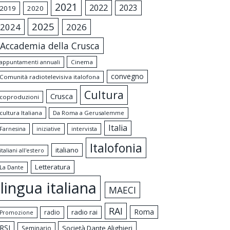
2021
2022
2023
2019
2020
2025
2024
2026
Accademia della Crusca
appuntamenti annuali
Cinema
convegno
Comunità radiotelevisiva italofona
Cultura
Crusca
coproduzioni
cultura Italiana
Da Roma a Gerusalemme
Italia
intervista
Farnesina
iniziative
Italofonia
italiano
italiani all'estero
Letteratura
La Dante
lingua italiana
MAECI
RAI
Roma
radio rai
radio
Promozione
RSI
Società Dante Alighieri
Seminario