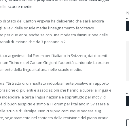
nelle scuole medie
N
lio di Stato del Canton Argovia ha deliberato che sarà ancora
gli allievi delle scuole medie l’insegnamento facoltativo
iano per due anni, anche se con una modesta diminuzione delle
manali di lezione che da 3 passano a 2.
tato argoviese dal Forum per l’italiano in Svizzera, dai docenti
anton Ticino e del Canton Grigioni, l’autorità cantonale fa ora un
amento della lingua italiana nelle scuole medie.
ra: “Si tratta di un risultato indubbiamente positivo in rapporto
borazione di più enti e associazioni che hanno a cuore la lingua e
a indebolire la terza lingua nazionale soprattutto per motivi di
u è di buon auspicio e stimola il Forum per l’italiano in Svizzera a
elle scuole d’ Oltralpe. Non ci si può comunque sedere sugli
nte, segnatamente nel contesto della revisione del piano orario