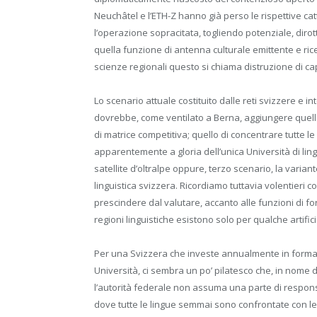
Neuchâtel e l’ETH-Z hanno già perso le rispettive c
l’operazione sopracitata, togliendo potenziale, dirot
quella funzione di antenna culturale emittente e ricev
scienze regionali questo si chiama distruzione di ca
Lo scenario attuale costituito dalle reti svizzere e int
dovrebbe, come ventilato a Berna, aggiungere quelle 
di matrice competitiva; quello di concentrare tutte 
apparentemente a gloria dell’unica Università di lin
satellite d’oltralpe oppure, terzo scenario, la varian
linguistica svizzera. Ricordiamo tuttavia volentieri co
prescindere dal valutare, accanto alle funzioni di fo
regioni linguistiche esistono solo per qualche artificio
Per una Svizzera che investe annualmente in formazion
Università, ci sembra un po’ pilatesco che, in nome de
l’autorità federale non assuma una parte di responsa
dove tutte le lingue semmai sono confrontate con le