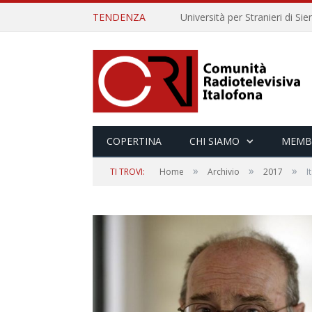
TENDENZA
COPERTINA
CHI SIAMO
MEMB
»
»
»
TI TROVI:
Home
Archivio
2017
I