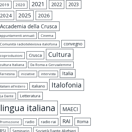
2021
2022
2023
2019
2020
2025
2024
2026
Accademia della Crusca
appuntamenti annuali
Cinema
convegno
Comunità radiotelevisiva italofona
Cultura
Crusca
coproduzioni
cultura Italiana
Da Roma a Gerusalemme
Italia
intervista
Farnesina
iniziative
Italofonia
italiano
italiani all'estero
Letteratura
La Dante
lingua italiana
MAECI
RAI
Roma
radio rai
radio
Promozione
RSI
Società Dante Alighieri
Seminario