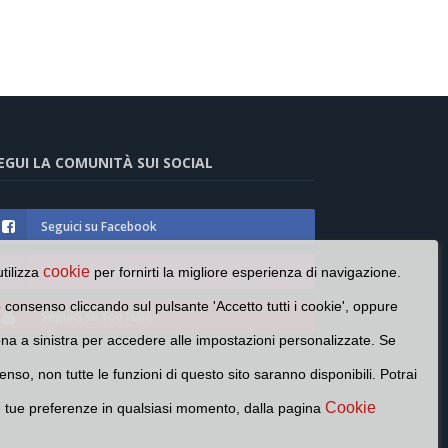
EGUI LA COMUNITÀ SUI SOCIAL
Seguici su Facebook
Seguici su Instagram
cookie
utilizza
per fornirti la migliore esperienza di navigazione.
o consenso cliccando sul pulsante 'Accetto tutti i cookie', oppure
Seguici su YouTube
cona a sinistra per accedere alle impostazioni personalizzate. Se
enso, non tutte le funzioni di questo sito saranno disponibili. Potrai
Cookie
e tue preferenze in qualsiasi momento, dalla pagina