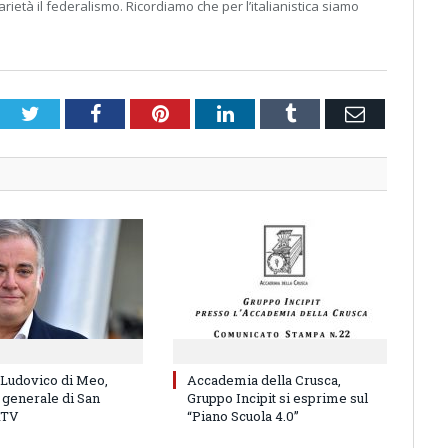
rietà il federalismo. Ricordiamo che per l’italianistica siamo
Twitter
Facebook
Pinterest
LinkedIn
Tumblr
Email
 Ludovico di Meo,
Accademia della Crusca,
 generale di San
Gruppo Incipit si esprime sul
RTV
“Piano Scuola 4.0”