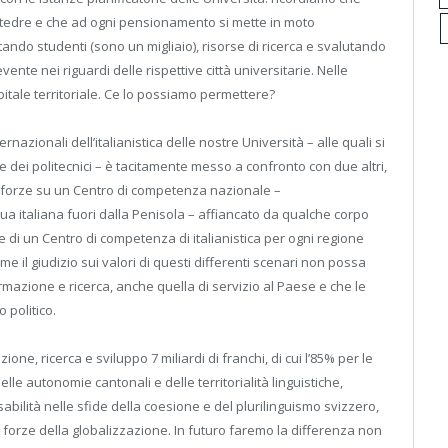
attedre e che ad ogni pensionamento si mette in moto
tando studenti (sono un migliaio), risorse di ricerca e svalutando
ente nei riguardi delle rispettive città universitarie. Nelle
pitale territoriale. Ce lo possiamo permettere?
ernazionali dell’italianistica delle nostre Università – alle quali si
dei politecnici – è tacitamente messo a confronto con due altri,
le forze su un Centro di competenza nazionale –
gua italiana fuori dalla Penisola – affiancato da qualche corpo
te di un Centro di competenza di italianistica per ogni regione
me il giudizio sui valori di questi differenti scenari non possa
rmazione e ricerca, anche quella di servizio al Paese e che le
 politico.
e, ricerca e sviluppo 7 miliardi di franchi, di cui l’85% per le
lle autonomie cantonali e delle territorialità linguistiche,
bilità nelle sfide della coesione e del plurilinguismo svizzero,
 forze della globalizzazione. In futuro faremo la differenza non