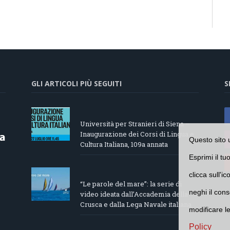
GLI ARTICOLI PIÙ SEGUITI
S
Università per Stranieri di Siena –
Inaugurazione dei Corsi di Lingua e
Questo sito 
Cultura Italiana, 109a annata
Esprimi il tu
clicca sull'i
“Le parole del mare”: la serie di
neghi il cons
video ideata dall’Accademia della
Crusca e dalla Lega Navale italiana
modificare l
Policy