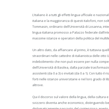
L’italiano è a tutti gli effetti lingua ufficiale e nazio
italiana e la maggioranza di questi italofoni, non so
Tommasin, ordinario dell’Università di Losanna, inter
lingua italiana promosso a Palazzo federale dall’int
massime istanze e operatori della politica del multil
Un altro dato, da affiancare al primo, è tuttavia que
straordinari nelle cattedre di italianistica delle otto 
indebolimento che non può essere per nulla compens
dell’Università di Basilea, dalla parziale trasformazi
assistenti (da 0 a 3) o invitati (da 0 a 1). Con tutt
forti nelle istanze universitarie e nel loro grado di 
altrove.
Qui il discorso sul valore della lingua, della cultura e
svizzero diventa anche economico, distinguendo be
diplomaticamente nascosto del contenzioso aperto co