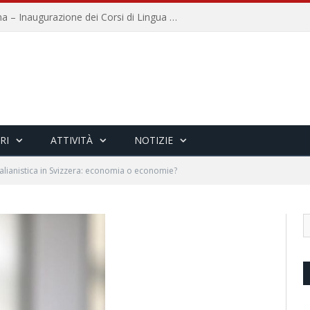
Università per Stranieri di Siena – Inaugurazione dei Corsi di Lingua e Cultura Italiana, 109a annata
RI
ATTIVITÀ
NOTIZIE
talianistica in Svizzera: economia o economie?