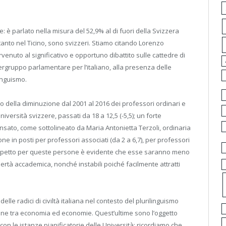
nale: è parlato nella misura del 52,9% al di fuori della Svizzera
ltanto nel Ticino, sono svizzeri. Stiamo citando Lorenzo
venuto al significativo e opportuno dibattito sulle cattedre di
ergruppo parlamentare per l’italiano, alla presenza delle
inguismo.
llo della diminuzione dal 2001 al 2016 dei professori ordinari e
Università svizzere, passati da 18 a 12,5 (-5,5); un forte
ato, come sottolineato da Maria Antonietta Terzoli, ordinaria
one in posti per professori associati (da 2 a 6,7), per professori
o il rispetto per queste persone è evidente che esse saranno meno
libertà accademica, nonché instabili poiché facilmente attratti
 delle radici di civiltà italiana nel contesto del plurilinguismo
ne tra economia ed economie. Quest’ultime sono l’oggetto
n le istanze pianificatorie delle Università: ricordiamo che