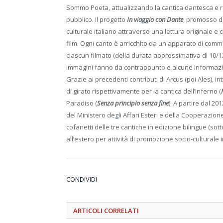
Sommo Poeta, attualizzando la cantica dantesca e res
pubblico. Il progetto
In viaggio con Dante
, promosso da
culturale italiano attraverso una lettura originale e
film. Ogni canto è arricchito da un apparato di comme
ciascun filmato (della durata approssimativa di 10/12
immagini fanno da contrappunto e alcune informazioni
Grazie ai precedenti contributi di Arcus (poi Ales), i
di girato rispettivamente per la cantica dell’Inferno (
Paradiso (
Senza principio senza fine
). A partire dal 20
del Ministero degli Affari Esteri e della Cooperazion
cofanetti delle tre cantiche in edizione bilingue (sott
all’estero per attività di promozione socio-culturale 
CONDIVIDI
ARTICOLI
CORRELATI