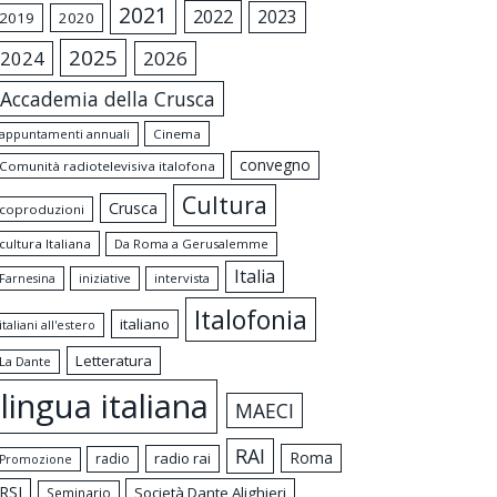
2021
2022
2023
2019
2020
2025
2024
2026
Accademia della Crusca
appuntamenti annuali
Cinema
convegno
Comunità radiotelevisiva italofona
Cultura
Crusca
coproduzioni
cultura Italiana
Da Roma a Gerusalemme
Italia
intervista
Farnesina
iniziative
Italofonia
italiano
italiani all'estero
Letteratura
La Dante
lingua italiana
MAECI
RAI
Roma
radio rai
radio
Promozione
RSI
Società Dante Alighieri
Seminario