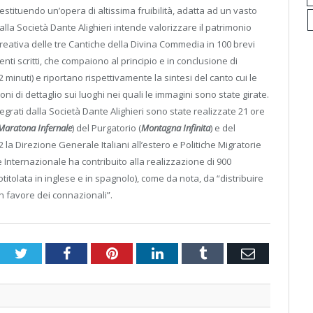
tituendo un’opera di altissima fruibilità, adatta ad un vasto
lla Società Dante Alighieri intende valorizzare il patrimonio
 creativa delle tre Cantiche della Divina Commedia in 100 brevi
nti scritti, che compaiono al principio e in conclusione di
 minuti) e riportano rispettivamente la sintesi del canto cui le
 di dettaglio sui luoghi nei quali le immagini sono state girate.
ntegrati dalla Società Dante Alighieri sono state realizzate 21 ore
Maratona Infernale
) del Purgatorio (
Montagna Infinita
) e del
12 la Direzione Generale Italiani all’estero e Politiche Migratorie
e Internazionale ha contribuito alla realizzazione di 900
otitolata in inglese e in spagnolo), come da nota, da “distribuire
in favore dei connazionali”.
Twitter
Facebook
Pinterest
LinkedIn
Tumblr
Email