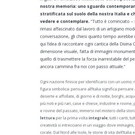
nostra memoria: uno sguardo contemporane
stratificata sul suolo della nostra Italia 
vedere e contemplare.
“Tutto è cominciato – so
rimasi affascinato dal lavoro di un artigiano mode
conversazione, gli chiesi quanto tempo avrebbe 
qui l’idea di raccontare ogni cantica della Divi
dimensione visuale, fatta di immagini monumentali
quello di trasmettere la forza inarrestabile del p
ancora cammina fra noi con passo attuale.”
Ogni nazione finisce per identificarsi con un uomo; n
figura simbolica: pensare all’Italia significa pensare 
deserte e affollate, di giorno e di notte, borghi, acq
più noti e più rari, case e chiese, industrie e rovine
e rovine del passato, immersi nel mistero della sto
lettura
per la prima volta
integrale
, tutti i canti, 
creatività si intrecciano in un viaggio dove immagin
corale. Dal Nord alle Isole, le storie di vita dell’Itali