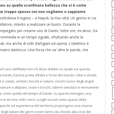
o su quella sconfinata bellezza che si è come
e che troppo spesso noi non vogliamo o sappiamo
ttolinea il regista – a Napoli, la mia città. Un giorno in cui
llatore, intento a realizzare un busto. Durante la
impiegato per crearne uno di Dante. Sette ore, mi disse. Da
na Commedia in un tempo eguale, sfruttando anche la
, ma anche di volti d’artigiani ed operai. L’obiettivo è
ensiero dantesco. Una forza che va’ oltre le parole, che
el caso dell’Italia non v’è alcun dubbio su quale sia questa
a Dante, il primo poeta d’Italia e forse del mondo. Città e strade,
ue e campi, sentieri, boschi e radure, visioni nuove degli angoli
, pianure e altipiani, coste e boschi, odierni simulacri e monumenti
ria, come quella del tempo di Dante. Su queste immagini, una
tutte le terzine, tutti i versi. Luoghi vissuti come spazio della
i, parole ed esperienza del territorio propongono una visione
a e degli italiani dei giorni nostri fanno da sfondo alla voce del