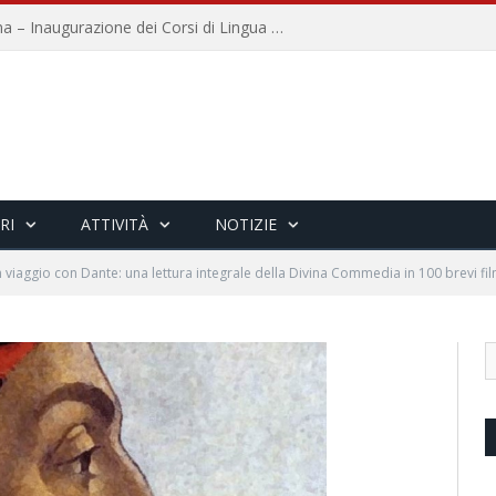
Università per Stranieri di Siena – Inaugurazione dei Corsi di Lingua e Cultura Italiana, 109a annata
RI
ATTIVITÀ
NOTIZIE
n viaggio con Dante: una lettura integrale della Divina Commedia in 100 brevi fil