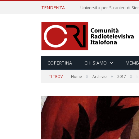
TENDENZA
COPERTINA
CHI SIAMO
MEMB
»
»
»
TI TROVI:
Home
Archivio
2017
I