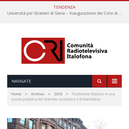
TENDENZA
Università per Stranieri di Siena – Inaugurazione dei Corsi di Lingua e Cultura Italiana, 109a annata
NAVIGATE
»
»
»
Home
Archivio
2018
Finalmente l’italiano in una
scuola pubblica del distretto scolastico 3 di Manhattan