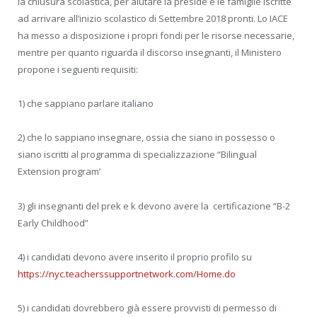
la chiusura scolastica, per aiutare la preside e le famiglie iscritte
ad arrivare all’inizio scolastico di Settembre 2018 pronti. Lo IACE
ha messo a disposizione i propri fondi per le risorse necessarie,
mentre per quanto riguarda il discorso insegnanti, il Ministero
propone i seguenti requisiti:
1) che sappiano parlare italiano
2) che lo sappiano insegnare, ossia che siano in possesso o
siano iscritti al programma di specializzazione “Bilingual
Extension program’
3) gli insegnanti del prek e k devono avere la
certificazione “B-2
Early Childhood”
4) i candidati devono avere inserito il proprio profilo su
https://nyc.teacherssupportnetwork.com/Home.do
5) i candidati dovrebbero già essere provvisti di permesso di