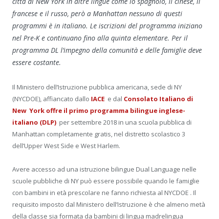
città di New York in altre lingue come lo spagnolo, il cinese, il
francese e il russo, però a Manhattan nessuno di questi
programmi è in italiano. Le iscrizioni del programma iniziano
nel Pre-K e continuano fino alla quinta elementare. Per il
programma DL l’impegno della comunità e delle famiglie deve
essere costante.
Il Ministero dell’Istruzione pubblica americana, sede di NY
(NYCDOE), affiancato dallo
IACE
e dal
Consolato Italiano di
New York
offre il primo programma bilingue inglese-
italiano (DLP)
per settembre 2018 in una scuola pubblica di
Manhattan completamente gratis, nel distretto scolastico 3
dell’Upper West Side e West Harlem.
Avere accesso ad una istruzione bilingue Dual Language nelle
scuole pubbliche di NY può essere possibile quando le famiglie
con bambini in età prescolare ne fanno richiesta al NYCDOE . Il
requisito imposto dal Ministero dell’Istruzione è che almeno metà
della classe sia formata da bambini di lingua madrelingua