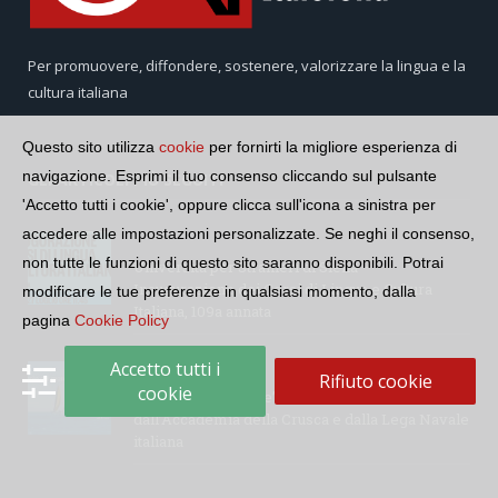
Per promuovere, diffondere, sostenere, valorizzare la lingua e la
cultura italiana
Questo sito utilizza
cookie
per fornirti la migliore esperienza di
navigazione. Esprimi il tuo consenso cliccando sul pulsante
GLI ARTICOLI PIÙ SEGUITI
'Accetto tutti i cookie', oppure clicca sull'icona a sinistra per
accedere alle impostazioni personalizzate. Se neghi il consenso,
non tutte le funzioni di questo sito saranno disponibili. Potrai
Università per Stranieri di Siena –
Inaugurazione dei Corsi di Lingua e Cultura
modificare le tue preferenze in qualsiasi momento, dalla
Italiana, 109a annata
pagina
Cookie Policy
Accetto tutti i
Rifiuto cookie
cookie
“Le parole del mare”: la serie di video ideata
dall’Accademia della Crusca e dalla Lega Navale
italiana