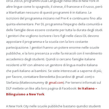
circa 200 DL programmi Dual Language nella città di New York in
altre lingue come lo spagnolo, il cinese, il francese e il russo, però
a Manhattan nessuno di questi programmi è in italiano. Le
iscrizioni del programma iniziano nel Pre-K e continuano fino alla
quinta elementare. Per DL programma l’impegno della comunità e
delle famiglie deve essere costante per tutta la durata degli studi.
I genitori che vogliono iscrivere i loro figli nelle classi DL devono
appostare il programma e la scuola con la loro costante
partecipazione. I genitori hanno un potere enorme nelle scuole
pubbliche, e la loro presenza a volte fa miracoli con il rendimento
accademico degli studenti. Quindi si cercano famiglie italiane
residenti a NY con almeno un genitore di lingua madre italiana
che parli italiano ai bambini. Se siete interessati a saperne di più,
per favore, contattare Benedetta (bscardovi @ gmail .com) o
Stefania (Matteosmummy @
gmail.com
). Per tenervi informati sul
DLP mettete un like alla loro pagina di Facebook:
In Italiano –
Bilinguismo a New York
.
A New York City nelle scuole pubbliche bastano quindici studenti