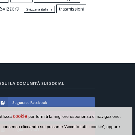
Svizzera
trasmissioni
Svizzera italiana
EGUI LA COMUNITÀ SUI SOCIAL
Seguici su Facebook
Seguici su Instagram
cookie
utilizza
per fornirti la migliore esperienza di navigazione.
o consenso cliccando sul pulsante 'Accetto tutti i cookie', oppure
Seguici su YouTube