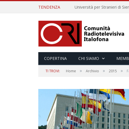
TENDENZA
COPERTINA
CHI SIAMO
MEMB
»
»
»
TI TROVI:
Home
Archivio
2015
F