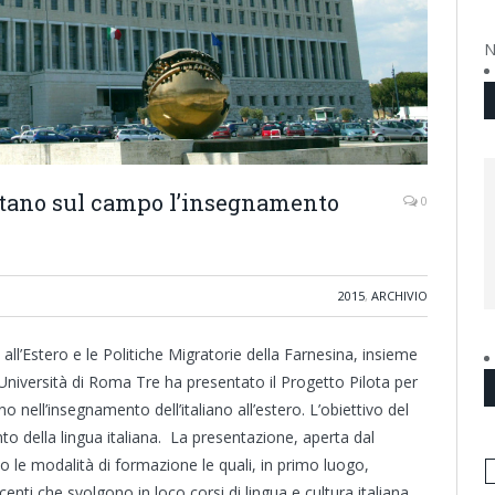
N
ntano sul campo l’insegnamento
0
2015
,
ARCHIVIO
 all’Estero e le Politiche Migratorie della Farnesina, insieme
 l’Università di Roma Tre ha presentato il Progetto Pilota per
 nell’insegnamento dell’italiano all’estero. L’obiettivo del
 della lingua italiana. La presentazione, aperta dal
ato le modalità di formazione le quali, in primo luogo,
nti che svolgono in loco corsi di lingua e cultura italiana.