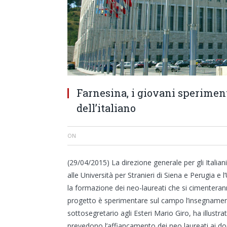
Farnesina, i giovani sperime
dell’italiano
ON
(29/04/2015) La direzione generale per gli Italiani
alle Università per Stranieri di Siena e Perugia e
la formazione dei neo-laureati che si cimenteranno
progetto è sperimentare sul campo l’insegnamento
sottosegretario agli Esteri Mario Giro, ha illustr
prevedono l’affiancamento dei neo laureati ai doce