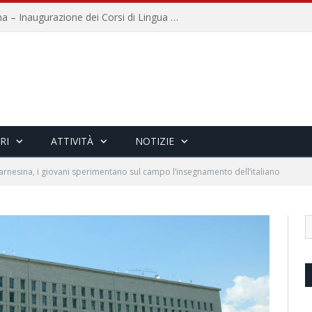
Università per Stranieri di Siena – Inaugurazione dei Corsi di Lingua e Cultura Italiana, 109a annata
RI
ATTIVITÀ
NOTIZIE
arnesina, i giovani sperimentano sul campo l’insegnamento dell’italiano