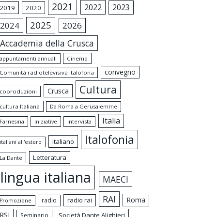
2021
2022
2023
2019
2020
2025
2024
2026
Accademia della Crusca
appuntamenti annuali
Cinema
convegno
Comunità radiotelevisiva italofona
Cultura
Crusca
coproduzioni
cultura Italiana
Da Roma a Gerusalemme
Italia
intervista
Farnesina
iniziative
Italofonia
italiano
italiani all'estero
Letteratura
La Dante
lingua italiana
MAECI
RAI
Roma
radio rai
radio
Promozione
RSI
Società Dante Alighieri
Seminario