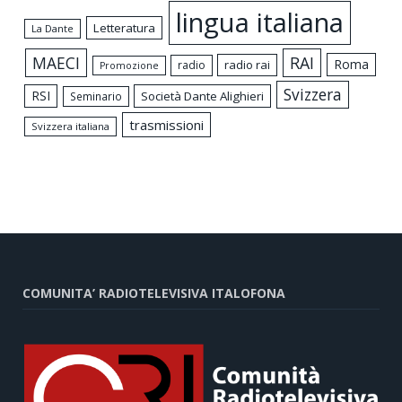
lingua italiana
Letteratura
La Dante
MAECI
RAI
Roma
radio rai
radio
Promozione
Svizzera
RSI
Società Dante Alighieri
Seminario
trasmissioni
Svizzera italiana
COMUNITA’ RADIOTELEVISIVA ITALOFONA