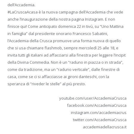
dell’Accademia.
#LaCruscaAcasa è la nuova campagna dell’Accademia che vede
anche l’inaugurazione della nostra pagina Instagram. E non
finisce qui! Come anticipato domenica 22 in tivù, su “Uno Mattina
in famiglia” dal presidente onorario Francesco Sabatini,
l’Accademia della Crusca promuove una forma nuova di quello
che si usa chiamare flashmob, sempre mercoledì 25 alle 18, e
invita tutti gli italiani ad affacciarsi alla finestra per leggere l’incipit
della Divina Commedia. Non è un “raduno in piazza o in strada”,
come da tradizione, ma un “raduno verticale”, dalle finestre di
casa, come se ci si affacciasse ai gironi danteschi, con la
speranza di “riveder le stelle” al più presto.
youtube.com/user/AccademiaCrusca
facebook.com/AccademiaCrusca
instagram.com/accademiacrus
twitter.com/AccademiaCrusca
accademiadellacrusca.it