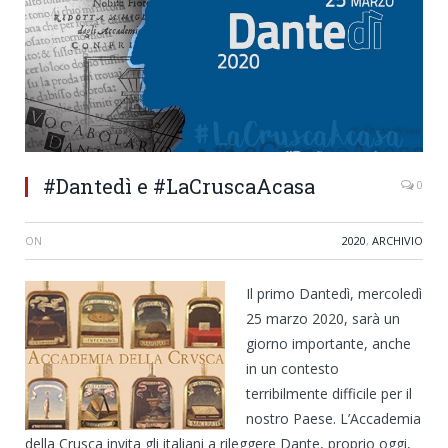
#Dantedì e #LaCruscaAcasa
0
ON
2020
,
ARCHIVIO
Il primo Dantedì, mercoledì
25 marzo 2020, sarà un
giorno importante, anche
in un contesto
terribilmente difficile per il
nostro Paese. L’Accademia
della Crusca invita gli italiani a rileggere Dante, proprio oggi,