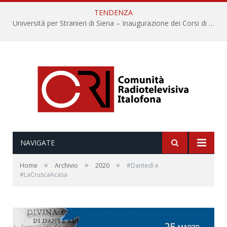
TENDENZA
Università per Stranieri di Siena – Inaugurazione dei Corsi di Lingua e Cultura Italiana, 109a annata
NAVIGATE
»
»
»
Home
Archivio
2020
#Dantedì e
#LaCruscaAcasa