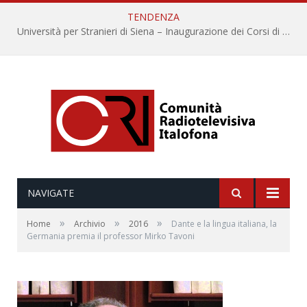
TENDENZA
Università per Stranieri di Siena – Inaugurazione dei Corsi di Lingua e Cultura Italiana, 109a annata
NAVIGATE
»
»
»
Home
Archivio
2016
Dante e la lingua italiana, la
Germania premia il professor Mirko Tavoni