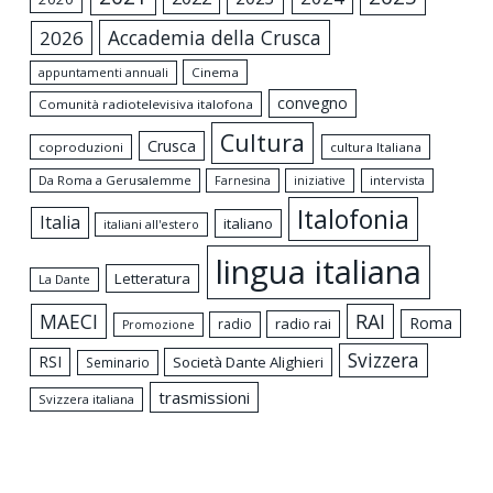
Accademia della Crusca
2026
appuntamenti annuali
Cinema
convegno
Comunità radiotelevisiva italofona
Cultura
Crusca
coproduzioni
cultura Italiana
Da Roma a Gerusalemme
intervista
Farnesina
iniziative
Italofonia
Italia
italiano
italiani all'estero
lingua italiana
Letteratura
La Dante
MAECI
RAI
Roma
radio rai
radio
Promozione
Svizzera
RSI
Società Dante Alighieri
Seminario
trasmissioni
Svizzera italiana