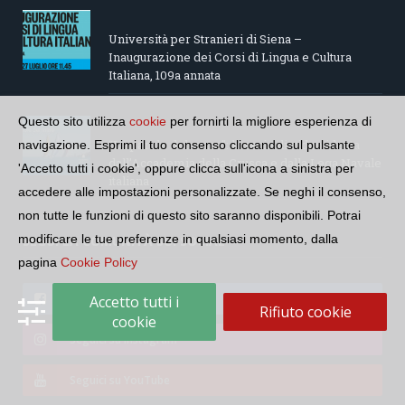
Università per Stranieri di Siena –
Inaugurazione dei Corsi di Lingua e Cultura
Italiana, 109a annata
Questo sito utilizza
cookie
per fornirti la migliore esperienza di
“Le parole del mare”: la serie di video ideata
navigazione. Esprimi il tuo consenso cliccando sul pulsante
dall’Accademia della Crusca e dalla Lega Navale
'Accetto tutti i cookie', oppure clicca sull'icona a sinistra per
italiana
accedere alle impostazioni personalizzate. Se neghi il consenso,
non tutte le funzioni di questo sito saranno disponibili. Potrai
modificare le tue preferenze in qualsiasi momento, dalla
SEGUI LA COMUNITÀ SUI SOCIAL
pagina
Cookie Policy
Seguici su Facebook
Accetto tutti i
Rifiuto cookie
cookie
Seguici su Instagram
Seguici su YouTube