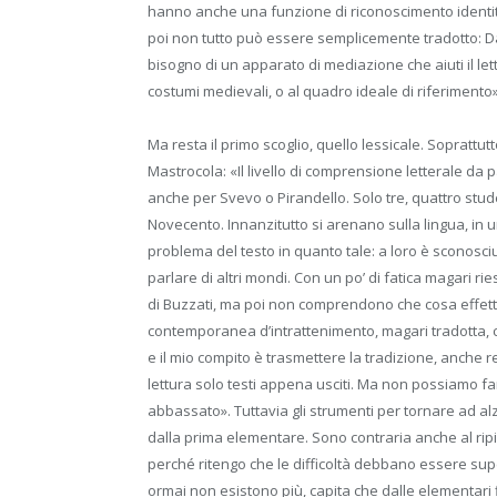
hanno anche una funzione di riconoscimento identit
poi non tutto può essere semplicemente tradotto: 
bisogno di un apparato di mediazione che aiuti il le
costumi medievali, o al quadro ideale di riferimento»
Ma resta il primo scoglio, quello lessicale. Soprattu
Mastrocola: «Il livello di comprensione letterale da 
anche per Svevo o Pirandello. Solo tre, quattro st
Novecento. Innanzitutto si arenano sulla lingua, in u
problema del testo in quanto tale: a loro è sconosciu
parlare di altri mondi. Con un po’ di fatica magari ri
di Buzzati, ma poi non comprendono che cosa effett
contemporanea d’intrattenimento, magari tradotta, co
e il mio compito è trasmettere la tradizione, anche r
lettura solo testi appena usciti. Ma non possiamo far f
abbassato». Tuttavia gli strumenti per tornare ad al
dalla prima elementare. Sono contraria anche al ripi
perché ritengo che le difficoltà debbano essere sup
ormai non esistono più, capita che dalle elementari 