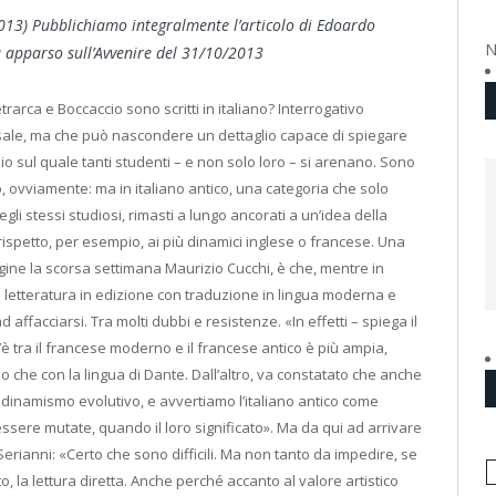
013) Pubblichiamo integralmente l’articolo di Edoardo
N
 apparso sull’Avvenire del 31/10/2013
trarca e Boccaccio sono scritti in italiano? Interrogativo
ale, ma che può nascondere un dettaglio capace di spiegare
io sul quale tanti studenti – e non solo loro – si arenano. Sono
no, ovviamente: ma in italiano antico, una categoria che solo
li stessi studiosi, rimasti a lungo ancorati a un’idea della
spetto, per esempio, ai più dinamici inglese o francese. Una
ine la scorsa settimana Maurizio Cucchi, è che, mentre in
ella letteratura in edizione con traduzione in lingua moderna e
d affacciarsi. Tra molti dubbi e resistenze. «In effetti – spiega il
’è tra il francese moderno e il francese antico è più ampia,
ino che con la lingua di Dante. Dall’altro, va constatato che anche
n dinamismo evolutivo, e avvertiamo l’italiano antico come
essere mutate, quando il loro significato». Ma da qui ad arrivare
Serianni: «Certo che sono difficili. Ma non tanto da impedire, se
 la lettura diretta. Anche perché accanto al valore artistico