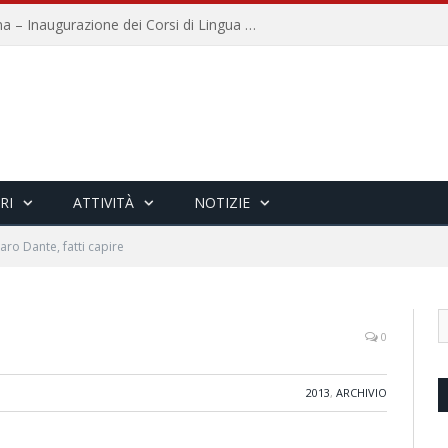
Università per Stranieri di Siena – Inaugurazione dei Corsi di Lingua e Cultura Italiana, 109a annata
RI
ATTIVITÀ
NOTIZIE
aro Dante, fatti capire
0
2013
,
ARCHIVIO