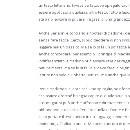
un testo letterario. Invece va fatto, va spiegato cap
essere applicato a qualsiasi altro testo. Tutto è lasc
sta a noi evitare di privare i ragazzi di una grandezza
Anche Serianni è contrario all’ipotesi di tradurre i
senza fare fatica. Certo, si può decidere di non svo
leggere mai un classico. Ma se lo si fa un po’ fatica 
anche concordare: per esempio Il principe di Machiave
indifferenziato, e tradurlo può essere utile per ragg
naturalmente, ma se lo si fa, lo si deve fare in orig
letture non solo di Roberto Benigni, ma anche quelle 
Per le traduzioni si apre così uno spiraglio, se rife
scolastico: «Perché bisogna capire di quale scuola pa
licei magari si può anche affrontare direttamente il tes
abbandono scolastico. Per loro quella di Dante e Pet
caso portare il testo antico in un linguaggio modern
momento, all’italiano antico. Ma prima ancora di quell