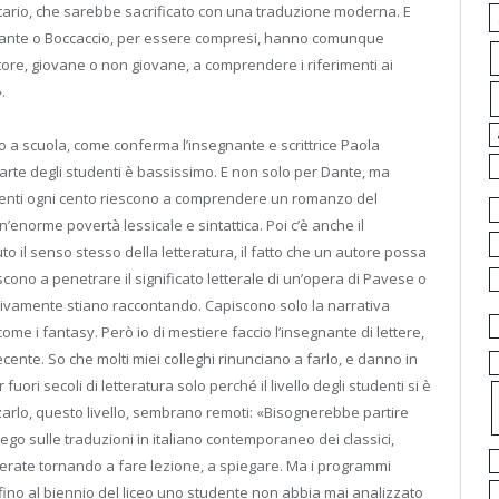
ario, che sarebbe sacrificato con una traduzione moderna. E
Dante o Boccaccio, per essere compresi, hanno comunque
ttore, giovane o non giovane, a comprendere i riferimenti ai
.
tto a scuola, come conferma l’insegnante e scrittrice Paola
parte degli studenti è bassissimo. E non solo per Dante, ma
udenti ogni cento riescono a comprendere un romanzo del
n’enorme povertà lessicale e sintattica. Poi c’è anche il
to il senso stesso della letteratura, il fatto che un autore possa
escono a penetrare il significato letterale di un’opera di Pavese o
ivamente stiano raccontando. Capiscono solo la narrativa
me i fantasy. Però io di mestiere faccio l’insegnante di lettere,
ecente. So che molti miei colleghi rinunciano a farlo, e danno in
uori secoli di letteratura solo perché il livello degli studenti si è
zarlo, questo livello, sembrano remoti: «Bisognerebbe partire
ego sulle traduzioni in italiano contemporaneo dei classici,
erate tornando a fare lezione, a spiegare. Ma i programmi
fino al biennio del liceo uno studente non abbia mai analizzato