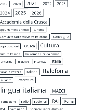
2021
2022
2023
2019
2020
2025
2024
2026
Accademia della Crusca
appuntamenti annuali
Cinema
convegno
Comunità radiotelevisiva italofona
Cultura
Crusca
coproduzioni
cultura Italiana
Da Roma a Gerusalemme
Italia
intervista
Farnesina
iniziative
Italofonia
italiano
italiani all'estero
Letteratura
La Dante
lingua italiana
MAECI
RAI
Roma
radio rai
radio
Promozione
RSI
Società Dante Alighieri
Seminario