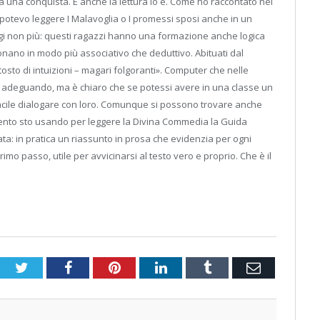
ià una conquista. E anche la lettura lo è. Come ho raccontato nel
fa potevo leggere I Malavoglia o I promessi sposi anche in un
Oggi non più: questi ragazzi hanno una formazione anche logica
ionano in modo più associativo che deduttivo. Abituati dal
sto di intuizioni – magari folgoranti». Computer che nelle
 adeguando, ma è chiaro che se potessi avere in una classe un
facile dialogare con loro. Comunque si possono trovare anche
mento sto usando per leggere la Divina Commedia la Guida
ata: in pratica un riassunto in prosa che evidenzia per ogni
primo passo, utile per avvicinarsi al testo vero e proprio. Che è il
Twitter
Facebook
Pinterest
LinkedIn
Tumblr
Email