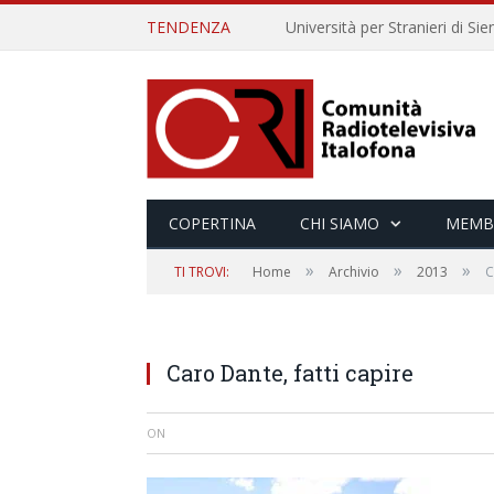
TENDENZA
COPERTINA
CHI SIAMO
MEMB
»
»
»
TI TROVI:
Home
Archivio
2013
C
Caro Dante, fatti capire
ON