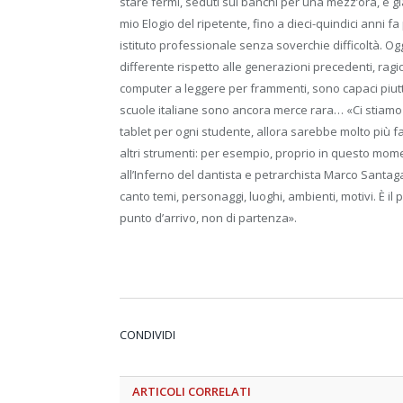
stare fermi, seduti sui banchi per una mezz’ora, è g
mio Elogio del ripetente, fino a dieci-quindici anni 
istituto professionale senza soverchie difficoltà. 
differente rispetto alle generazioni precedenti, rag
computer a leggere per frammenti, sono capaci piutto
scuole italiane sono ancora merce rara… «Ci stiamo
tablet per ogni studente, allora sarebbe molto più 
altri strumenti: per esempio, proprio in questo mo
all’Inferno del dantista e petrarchista Marco Santag
canto temi, personaggi, luoghi, ambienti, motivi. È il 
punto d’arrivo, non di partenza».
CONDIVIDI
ARTICOLI
CORRELATI