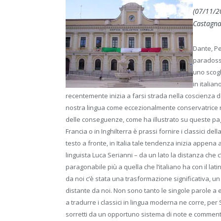
(07/11/2
Castagna
Dante, Pe
paradoss
uno scogl
in italia
recentemente inizia a farsi strada nella coscienza deg
nostra lingua come eccezionalmente conservatrice ri
delle conseguenze, come ha illustrato su queste pag
Francia o in Inghilterra è prassi fornire i classici d
testo a fronte, in Italia tale tendenza inizia appena a
linguista Luca Serianni – da un lato la distanza che c
paragonabile più a quella che l’italiano ha con il lat
da noi c’è stata una trasformazione significativa, u
distante da noi. Non sono tanto le singole parole a 
a tradurre i classici in lingua moderna ne corre, per 
sorretti da un opportuno sistema di note e commento,