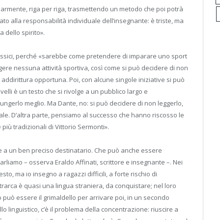
illarmente, riga per riga, trasmettendo un metodo che poi potrà
iato alla responsabilità individuale dell’insegnante: è triste, ma
 dello spirito».
 classici, perché «sarebbe come pretendere di imparare uno sport
lgere nessuna attività sportiva, così come si può decidere di non
è addirittura opportuna. Poi, con alcune singole iniziative si può
lli è un testo che si rivolge a un pubblico largo e
iungerlo meglio. Ma Dante, no: si può decidere di non leggerlo,
inale. D’altra parte, pensiamo al successo che hanno riscosso le
più tradizionali di Vittorio Sermonti».
rite a un ben preciso destinatario. Che può anche essere
rliamo – osserva Eraldo Affinati, scrittore e insegnante –. Nei
to, ma io insegno a ragazzi difficili, a forte rischio di
rarca è quasi una lingua straniera, da conquistare; nel loro
o può essere il grimaldello per arrivare poi, in un secondo
o linguistico, c’è il problema della concentrazione: riuscire a