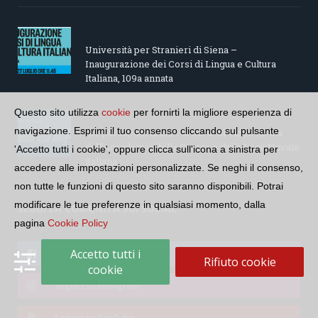
Università per Stranieri di Siena –
Inaugurazione dei Corsi di Lingua e Cultura
Italiana, 109a annata
Questo sito utilizza
cookie
per fornirti la migliore esperienza di
navigazione. Esprimi il tuo consenso cliccando sul pulsante
“Le parole del mare”: la serie di video ideata
dall’Accademia della Crusca e dalla Lega Navale
'Accetto tutti i cookie', oppure clicca sull'icona a sinistra per
italiana
accedere alle impostazioni personalizzate. Se neghi il consenso,
non tutte le funzioni di questo sito saranno disponibili. Potrai
modificare le tue preferenze in qualsiasi momento, dalla
SEGUI LA COMUNITÀ SUI SOCIAL
pagina
Cookie Policy
Accetto tutti i
Seguici su Facebook
Rifiuto cookie
cookie
Seguici su Instagram
Seguici su YouTube