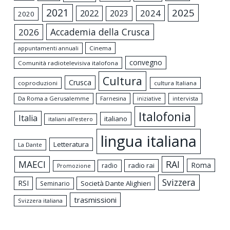
2021
2025
2024
2022
2023
2020
Accademia della Crusca
2026
appuntamenti annuali
Cinema
convegno
Comunità radiotelevisiva italofona
Cultura
Crusca
coproduzioni
cultura Italiana
Da Roma a Gerusalemme
intervista
Farnesina
iniziative
Italofonia
Italia
italiano
italiani all'estero
lingua italiana
Letteratura
La Dante
MAECI
RAI
Roma
radio rai
radio
Promozione
Svizzera
RSI
Società Dante Alighieri
Seminario
trasmissioni
Svizzera italiana