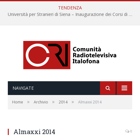
TENDENZA
Università per Stranieri di Siena – Inaugurazione dei Corsi di Lingua e Cultura Italiana, 109a annata
NAVIGATE
»
»
»
Home
Archivio
2014
Almaxxi 2014
Almaxxi 2014
0