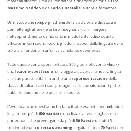
materiali didattici Alma dal fondatore e direttore editoriale
Ciro
Massimo Naddeo
e da
Carlo Guastalla
, autore e formatore.
Un metodo che rompe gli schemi della tradizionale didattica e
permette agli allievi – e ai loro insegnanti – di immergersi
nell’apprendimento dell’italiano in modo tanto ludico quanto
efficace, in cui i suoni, i colori, gli odori, i sapori della lingua e della
cultura si fondono in un’unica stimolante esperienza.
Tutto questo verrà sperimentato a 360 gradi nell’evento Almaxxi,
una
lezione-spettacolo
, un viaggio attraverso la nostra lingua
e le sue particolarità, ma anche una
rappresentazione
della
classe di italiano con i suoi protagonisti, le sue situazioni tipiche, i
dubbi, le domande e le possibili risposte.
L’evento anche quest’anno ha fatto il tutto esaurito per ambedue
le giornate: più di
600 iscritti
e una lista d’attesa lunghissima;
partecipanti che provengono da più di
50 Paesi
e da tutti i 5
continenti e una
diretta streaming
seguita in circa
70 Paesi
con