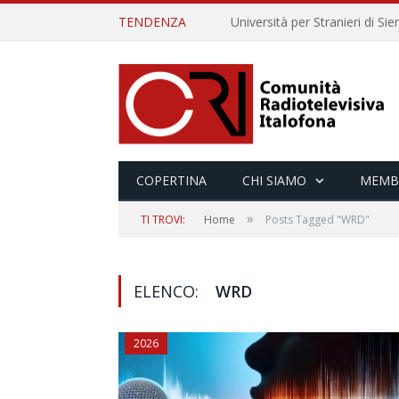
TENDENZA
COPERTINA
CHI SIAMO
MEMB
»
TI TROVI:
Home
Posts Tagged "WRD"
ELENCO:
WRD
2026