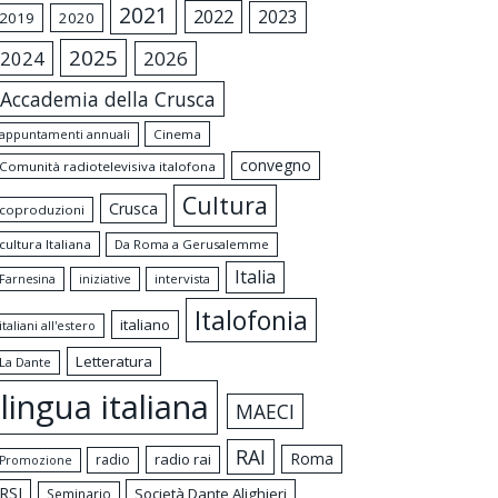
2021
2022
2023
2019
2020
2025
2024
2026
Accademia della Crusca
appuntamenti annuali
Cinema
convegno
Comunità radiotelevisiva italofona
Cultura
Crusca
coproduzioni
cultura Italiana
Da Roma a Gerusalemme
Italia
intervista
Farnesina
iniziative
Italofonia
italiano
italiani all'estero
Letteratura
La Dante
lingua italiana
MAECI
RAI
Roma
radio rai
radio
Promozione
RSI
Società Dante Alighieri
Seminario