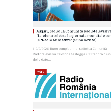
Auguri, radio! La Comunità Radiotelevisiv
Italofona celebra la giornata mondiale co
le “Radio Miniature” (e una novità)
(12/2/2026) Buon compleanno, radio! La Comunità
Radiotelevisiva Italofona festeggia il 13 febbraio un
delle date…
2019