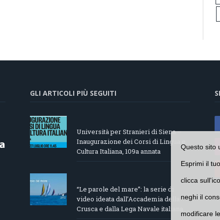
GLI ARTICOLI PIÙ SEGUITI
S
Università per Stranieri di Siena –
Inaugurazione dei Corsi di Lingua e
Questo sito 
Cultura Italiana, 109a annata
Esprimi il tu
clicca sull'i
“Le parole del mare”: la serie di
neghi il cons
video ideata dall’Accademia della
Crusca e dalla Lega Navale italiana
modificare l