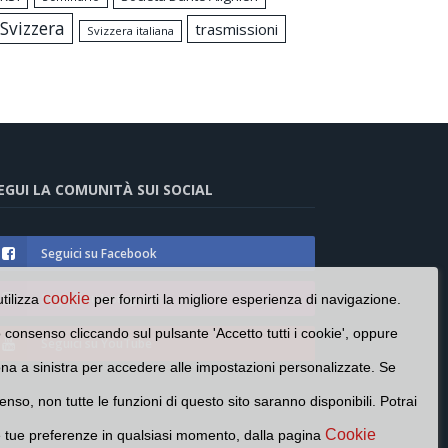
Svizzera
trasmissioni
Svizzera italiana
EGUI LA COMUNITÀ SUI SOCIAL
Seguici su Facebook
Seguici su Instagram
cookie
utilizza
per fornirti la migliore esperienza di navigazione.
o consenso cliccando sul pulsante 'Accetto tutti i cookie', oppure
Seguici su YouTube
cona a sinistra per accedere alle impostazioni personalizzate. Se
enso, non tutte le funzioni di questo sito saranno disponibili. Potrai
Cookie
e tue preferenze in qualsiasi momento, dalla pagina