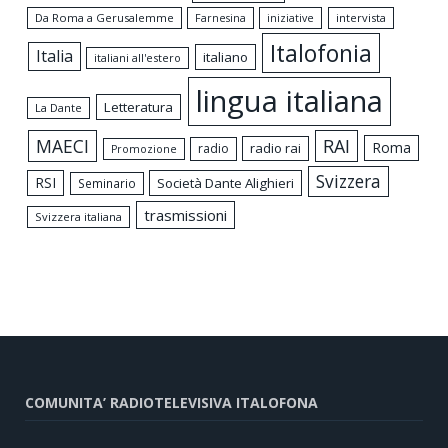
Da Roma a Gerusalemme
intervista
Farnesina
iniziative
Italofonia
Italia
italiano
italiani all'estero
lingua italiana
Letteratura
La Dante
MAECI
RAI
Roma
radio rai
radio
Promozione
Svizzera
RSI
Società Dante Alighieri
Seminario
trasmissioni
Svizzera italiana
COMUNITA’ RADIOTELEVISIVA ITALOFONA