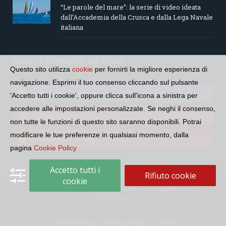
“Le parole del mare”: la serie di video ideata
dall’Accademia della Crusca e dalla Lega Navale
italiana
SEGUI LA COMUNITÀ SUI SOCIAL
Questo sito utilizza
cookie
per fornirti la migliore esperienza di
navigazione. Esprimi il tuo consenso cliccando sul pulsante
Seguici su Facebook
'Accetto tutti i cookie', oppure clicca sull'icona a sinistra per
accedere alle impostazioni personalizzate. Se neghi il consenso,
Seguici su Instagram
non tutte le funzioni di questo sito saranno disponibili. Potrai
modificare le tue preferenze in qualsiasi momento, dalla
Seguici su YouTube
pagina
Cookie Policy
Accetto tutti i
Rifiuto cookie
cookie
Copyright © 2026 Comunità Radiotelevisiva Italofona. CF:
97688700588
Cookie Policy
Privacy Policy
Contatti