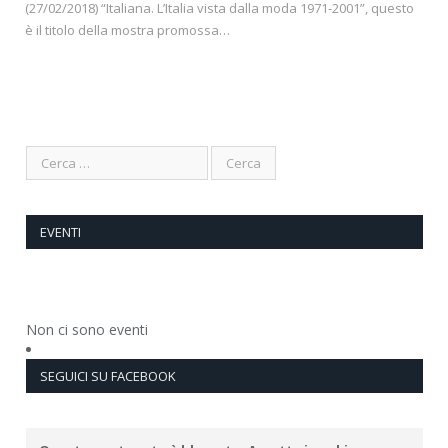
(27/02/2018) “Italiana. L’Italia vista dalla moda 1971-2001”, questo
è il titolo della mostra promossa…
EVENTI
Non ci sono eventi
SEGUICI SU FACEBOOK