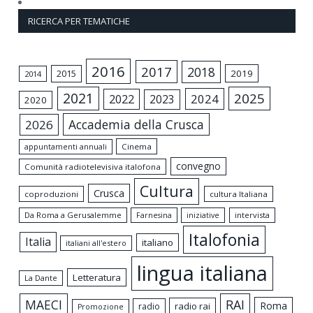
RICERCA PER TEMATICHE
2016
2017
2018
2015
2019
2014
2021
2025
2024
2022
2023
2020
Accademia della Crusca
2026
appuntamenti annuali
Cinema
convegno
Comunità radiotelevisiva italofona
Cultura
Crusca
coproduzioni
cultura Italiana
Da Roma a Gerusalemme
intervista
Farnesina
iniziative
Italofonia
Italia
italiano
italiani all'estero
lingua italiana
Letteratura
La Dante
MAECI
RAI
Roma
radio rai
radio
Promozione