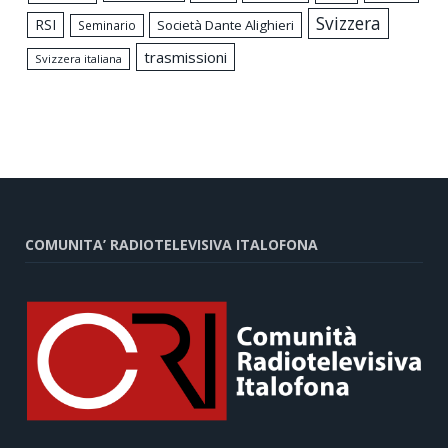
Svizzera
RSI
Società Dante Alighieri
Seminario
trasmissioni
Svizzera italiana
COMUNITA’ RADIOTELEVISIVA ITALOFONA