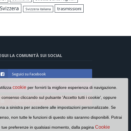
Svizzera
trasmissioni
Svizzera italiana
EGUI LA COMUNITÀ SUI SOCIAL
Seguici su Facebook
Seguici su Instagram
cookie
utilizza
per fornirti la migliore esperienza di navigazione.
o consenso cliccando sul pulsante 'Accetto tutti i cookie', oppure
Seguici su YouTube
cona a sinistra per accedere alle impostazioni personalizzate. Se
enso, non tutte le funzioni di questo sito saranno disponibili. Potrai
Cookie
e tue preferenze in qualsiasi momento, dalla pagina