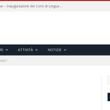
Università per Stranieri di Siena – Inaugurazione dei Corsi di Lingua e Cultura Italiana, 109a annata
RI
ATTIVITÀ
NOTIZIE
talia"