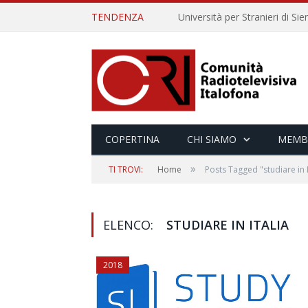
TENDENZA
COPERTINA
CHI SIAMO
MEMB
»
TI TROVI:
Home
Posts Tagged "studiare in I
ELENCO:
STUDIARE IN ITALIA
2018