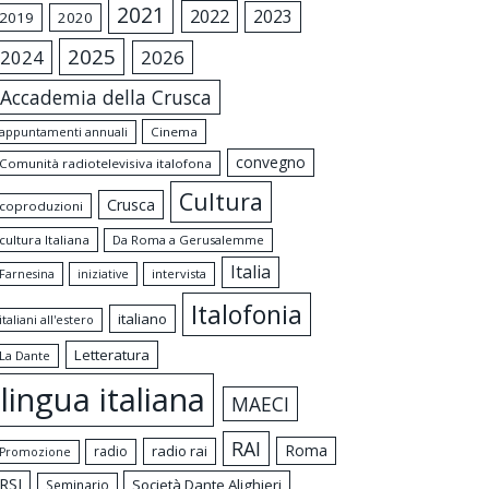
2021
2022
2023
2019
2020
2025
2024
2026
Accademia della Crusca
appuntamenti annuali
Cinema
convegno
Comunità radiotelevisiva italofona
Cultura
Crusca
coproduzioni
cultura Italiana
Da Roma a Gerusalemme
Italia
intervista
Farnesina
iniziative
Italofonia
italiano
italiani all'estero
Letteratura
La Dante
lingua italiana
MAECI
RAI
Roma
radio rai
radio
Promozione
RSI
Società Dante Alighieri
Seminario