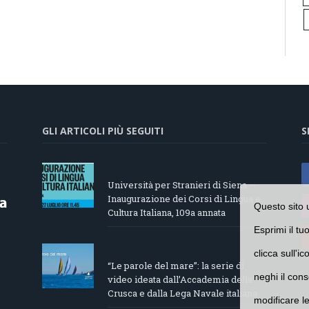
GLI ARTICOLI PIÙ SEGUITI
S
Università per Stranieri di Siena –
Inaugurazione dei Corsi di Lingua e
Questo sito 
Cultura Italiana, 109a annata
Esprimi il tu
clicca sull'i
“Le parole del mare”: la serie di
neghi il cons
video ideata dall’Accademia della
Crusca e dalla Lega Navale italiana
modificare l