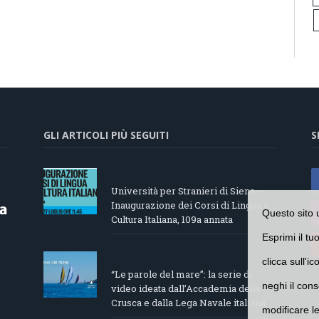
GLI ARTICOLI PIÙ SEGUITI
S
Università per Stranieri di Siena –
Inaugurazione dei Corsi di Lingua e
Questo sito 
Cultura Italiana, 109a annata
Esprimi il tu
clicca sull'i
“Le parole del mare”: la serie di
neghi il cons
video ideata dall’Accademia della
Crusca e dalla Lega Navale italiana
modificare l