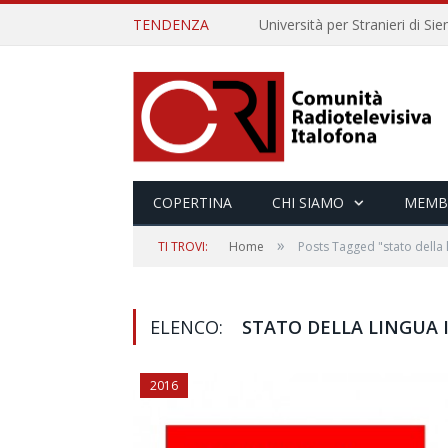
TENDENZA
COPERTINA
CHI SIAMO
MEMB
»
TI TROVI:
Home
Posts Tagged "stato della l
ELENCO:
STATO DELLA LINGUA 
2016