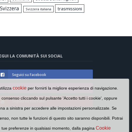
Svizzera
trasmissioni
Svizzera italiana
EGUI LA COMUNITÀ SUI SOCIAL
Seguici su Facebook
Seguici su Instagram
cookie
utilizza
per fornirti la migliore esperienza di navigazione.
o consenso cliccando sul pulsante 'Accetto tutti i cookie', oppure
Seguici su YouTube
cona a sinistra per accedere alle impostazioni personalizzate. Se
enso, non tutte le funzioni di questo sito saranno disponibili. Potrai
Cookie
e tue preferenze in qualsiasi momento, dalla pagina