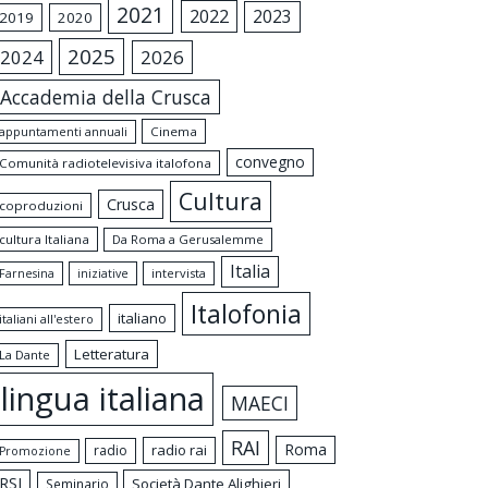
2021
2022
2023
2019
2020
2025
2024
2026
Accademia della Crusca
appuntamenti annuali
Cinema
convegno
Comunità radiotelevisiva italofona
Cultura
Crusca
coproduzioni
cultura Italiana
Da Roma a Gerusalemme
Italia
intervista
Farnesina
iniziative
Italofonia
italiano
italiani all'estero
Letteratura
La Dante
lingua italiana
MAECI
RAI
Roma
radio rai
radio
Promozione
RSI
Società Dante Alighieri
Seminario