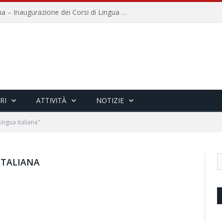
Università per Stranieri di Siena – Inaugurazione dei Corsi di Lingua e Cultura Italiana, 109a annata
RI
ATTIVITÀ
NOTIZIE
ingua italiana"
ITALIANA