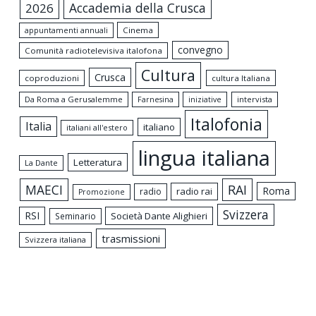
Accademia della Crusca
2026
appuntamenti annuali
Cinema
convegno
Comunità radiotelevisiva italofona
Cultura
Crusca
coproduzioni
cultura Italiana
Da Roma a Gerusalemme
intervista
Farnesina
iniziative
Italofonia
Italia
italiano
italiani all'estero
lingua italiana
Letteratura
La Dante
MAECI
RAI
Roma
radio rai
radio
Promozione
Svizzera
RSI
Società Dante Alighieri
Seminario
trasmissioni
Svizzera italiana