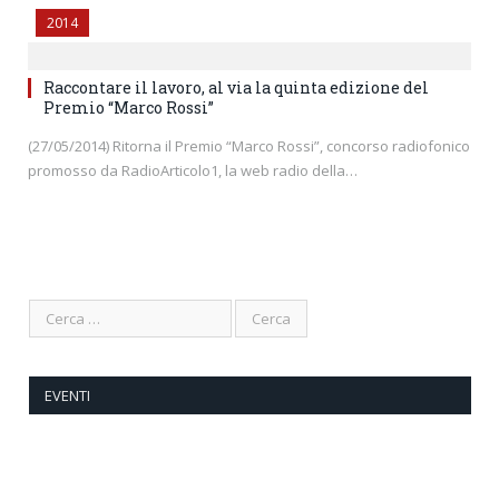
2014
Raccontare il lavoro, al via la quinta edizione del
Premio “Marco Rossi”
(27/05/2014) Ritorna il Premio “Marco Rossi”, concorso radiofonico
promosso da RadioArticolo1, la web radio della…
EVENTI