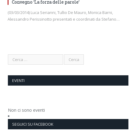
Convegno ‘La forza delle parole’
(03/03/2014) Luca Serianni, Tullio De Mauro, Monica Barni,
Alessandro Perissinotto presentati e coordinati da Stefano…
EVENTI
Non ci sono eventi
SEGUICI SU FACEBOOK