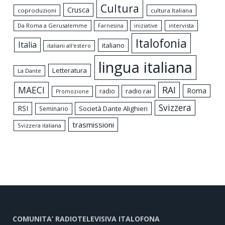
Cultura
Crusca
coproduzioni
cultura Italiana
Da Roma a Gerusalemme
intervista
Farnesina
iniziative
Italofonia
Italia
italiano
italiani all'estero
lingua italiana
Letteratura
La Dante
MAECI
RAI
Roma
radio rai
radio
Promozione
Svizzera
RSI
Società Dante Alighieri
Seminario
trasmissioni
Svizzera italiana
COMUNITA’ RADIOTELEVISIVA ITALOFONA