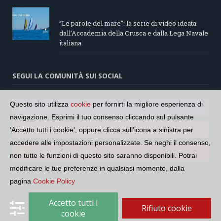
“Le parole del mare”: la serie di video ideata
dall’Accademia della Crusca e dalla Lega Navale
italiana
SEGUI LA COMUNITÀ SUI SOCIAL
Questo sito utilizza
cookie
per fornirti la migliore esperienza di
Seguici su Facebook
navigazione. Esprimi il tuo consenso cliccando sul pulsante
Seguici su Instagram
'Accetto tutti i cookie', oppure clicca sull'icona a sinistra per
accedere alle impostazioni personalizzate. Se neghi il consenso,
Seguici su YouTube
non tutte le funzioni di questo sito saranno disponibili. Potrai
modificare le tue preferenze in qualsiasi momento, dalla
pagina
Cookie Policy
Copyright © 2026 Comunità Radiotelevisiva Italofona. CF:
Accetto tutti i
Rifiuto cookie
97688700588
cookie