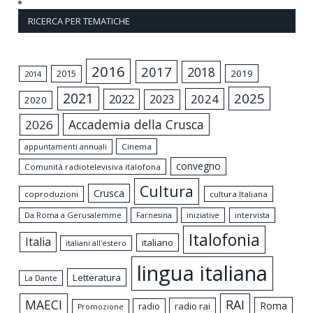
RICERCA PER TEMATICHE
2016
2017
2018
2015
2019
2014
2021
2025
2024
2022
2023
2020
Accademia della Crusca
2026
appuntamenti annuali
Cinema
convegno
Comunità radiotelevisiva italofona
Cultura
Crusca
coproduzioni
cultura Italiana
Da Roma a Gerusalemme
intervista
Farnesina
iniziative
Italofonia
Italia
italiano
italiani all'estero
lingua italiana
Letteratura
La Dante
MAECI
RAI
Roma
radio rai
radio
Promozione