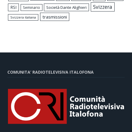
Svizzera
RSI
Società Dante Alighieri
Seminario
trasmissioni
Svizzera italiana
COMUNITA’ RADIOTELEVISIVA ITALOFONA