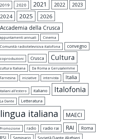
2021
2022
2023
2019
2020
2025
2024
2026
Accademia della Crusca
appuntamenti annuali
Cinema
convegno
Comunità radiotelevisiva italofona
Cultura
Crusca
coproduzioni
cultura Italiana
Da Roma a Gerusalemme
Italia
intervista
Farnesina
iniziative
Italofonia
italiano
italiani all'estero
Letteratura
La Dante
lingua italiana
MAECI
RAI
Roma
radio rai
radio
Promozione
RSI
Società Dante Alighieri
Seminario