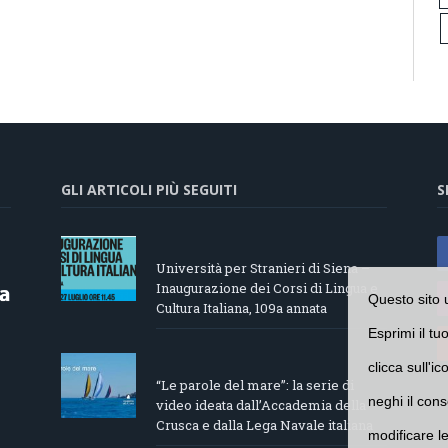
GLI ARTICOLI PIÙ SEGUITI
S
Università per Stranieri di Siena –
Inaugurazione dei Corsi di Lingua e
Questo sito 
Cultura Italiana, 109a annata
Esprimi il tu
clicca sull'i
“Le parole del mare”: la serie di
neghi il cons
video ideata dall’Accademia della
Crusca e dalla Lega Navale italiana
modificare l