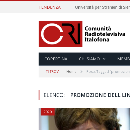
TENDENZA
COPERTINA
CHI SIAMO
MEMB
»
TI TROVI:
Home
Posts Tagged "promozione 
ELENCO:
PROMOZIONE DELL LI
2020