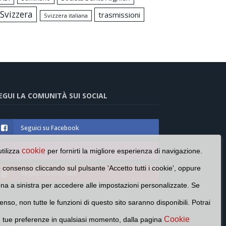
Svizzera
trasmissioni
Svizzera italiana
EGUI LA COMUNITÀ SUI SOCIAL
Seguici su Facebook
Seguici su Instagram
cookie
utilizza
per fornirti la migliore esperienza di navigazione.
o consenso cliccando sul pulsante 'Accetto tutti i cookie', oppure
Seguici su YouTube
cona a sinistra per accedere alle impostazioni personalizzate. Se
enso, non tutte le funzioni di questo sito saranno disponibili. Potrai
Cookie
e tue preferenze in qualsiasi momento, dalla pagina