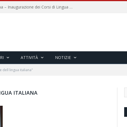
Università per Stranieri di Siena – Inaugurazione dei Corsi di Lingua e Cultura Italiana, 109a annata
RI
ATTIVITÀ
NOTIZIE
dell lingua italiana"
NGUA ITALIANA