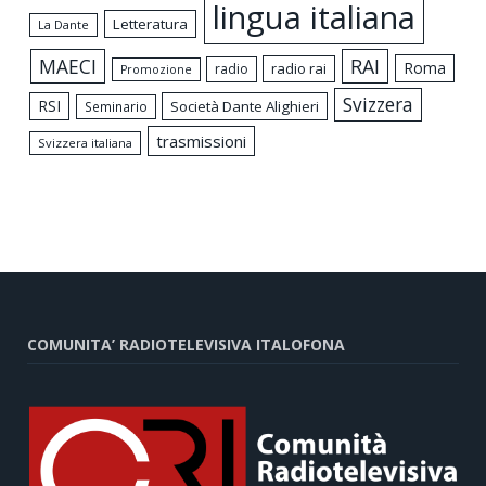
lingua italiana
Letteratura
La Dante
MAECI
RAI
Roma
radio rai
radio
Promozione
Svizzera
RSI
Società Dante Alighieri
Seminario
trasmissioni
Svizzera italiana
COMUNITA’ RADIOTELEVISIVA ITALOFONA