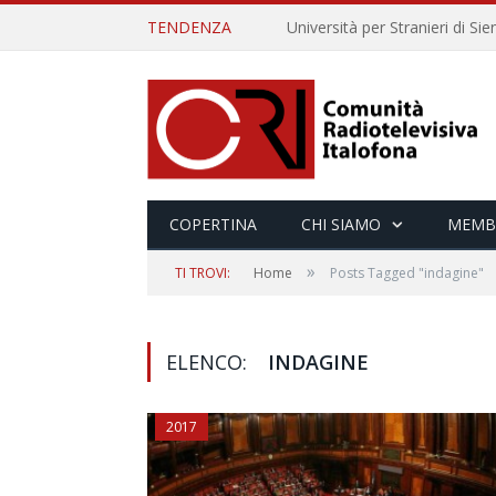
TENDENZA
COPERTINA
CHI SIAMO
MEMB
»
TI TROVI:
Home
Posts Tagged "indagine"
ELENCO:
INDAGINE
2017