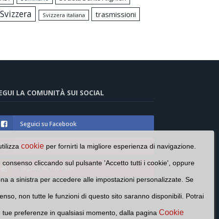
Svizzera
trasmissioni
Svizzera italiana
EGUI LA COMUNITÀ SUI SOCIAL
Seguici su Facebook
Seguici su Instagram
cookie
utilizza
per fornirti la migliore esperienza di navigazione.
o consenso cliccando sul pulsante 'Accetto tutti i cookie', oppure
Seguici su YouTube
cona a sinistra per accedere alle impostazioni personalizzate. Se
enso, non tutte le funzioni di questo sito saranno disponibili. Potrai
Cookie
e tue preferenze in qualsiasi momento, dalla pagina