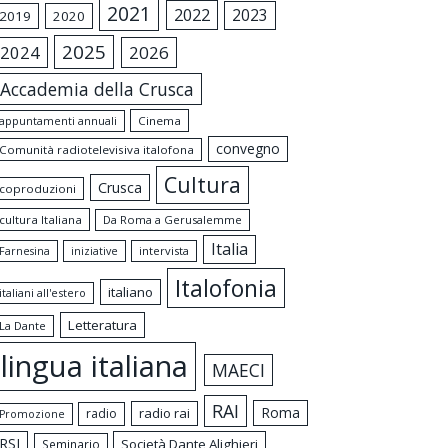
2021
2022
2023
2019
2020
2025
2024
2026
Accademia della Crusca
appuntamenti annuali
Cinema
convegno
Comunità radiotelevisiva italofona
Cultura
Crusca
coproduzioni
cultura Italiana
Da Roma a Gerusalemme
Italia
intervista
Farnesina
iniziative
Italofonia
italiano
italiani all'estero
Letteratura
La Dante
lingua italiana
MAECI
RAI
Roma
radio rai
radio
Promozione
RSI
Società Dante Alighieri
Seminario