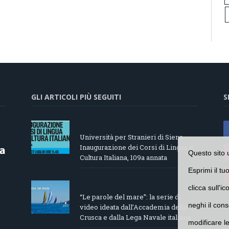
GLI ARTICOLI PIÙ SEGUITI
S
Università per Stranieri di Siena –
Inaugurazione dei Corsi di Lingua e
Questo sito 
Cultura Italiana, 109a annata
Esprimi il tu
clicca sull'i
“Le parole del mare”: la serie di
neghi il cons
video ideata dall’Accademia della
Crusca e dalla Lega Navale italiana
modificare l