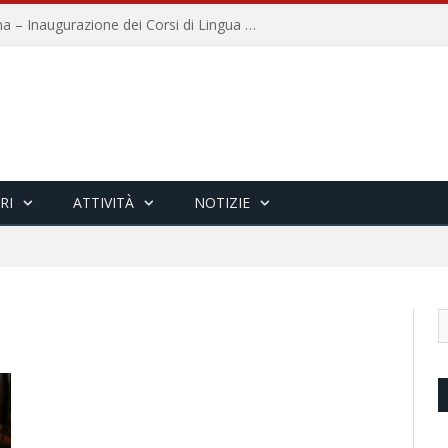
Università per Stranieri di Siena – Inaugurazione dei Corsi di Lingua e Cultura Italiana, 109a annata
RI
ATTIVITÀ
NOTIZIE