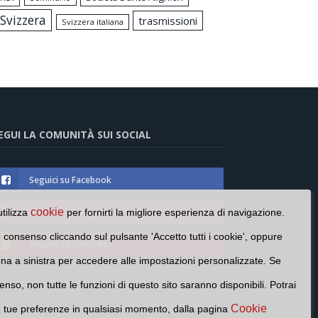
Svizzera
trasmissioni
Svizzera italiana
EGUI LA COMUNITÀ SUI SOCIAL
Seguici su Facebook
Seguici su Instagram
cookie
utilizza
per fornirti la migliore esperienza di navigazione.
o consenso cliccando sul pulsante 'Accetto tutti i cookie', oppure
Seguici su YouTube
cona a sinistra per accedere alle impostazioni personalizzate. Se
enso, non tutte le funzioni di questo sito saranno disponibili. Potrai
Cookie
e tue preferenze in qualsiasi momento, dalla pagina