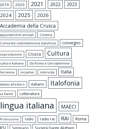
2021
2022
2023
2019
2020
2025
2024
2026
Accademia della Crusca
appuntamenti annuali
Cinema
convegno
Comunità radiotelevisiva italofona
Cultura
Crusca
coproduzioni
cultura Italiana
Da Roma a Gerusalemme
Italia
intervista
Farnesina
iniziative
Italofonia
italiano
italiani all'estero
Letteratura
La Dante
lingua italiana
MAECI
RAI
Roma
radio rai
radio
Promozione
RSI
Società Dante Alighieri
Seminario