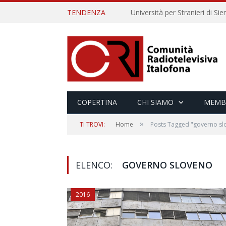
TENDENZA
COPERTINA
CHI SIAMO
MEMB
»
TI TROVI:
Home
Posts Tagged "governo sl
ELENCO:
GOVERNO SLOVENO
2016