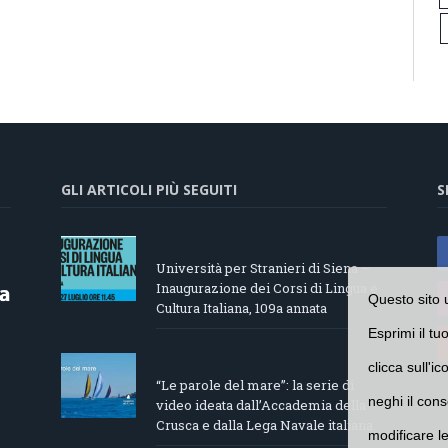
GLI ARTICOLI PIÙ SEGUITI
S
Università per Stranieri di Siena –
Inaugurazione dei Corsi di Lingua e
Questo sito 
Cultura Italiana, 109a annata
Esprimi il tu
clicca sull'i
“Le parole del mare”: la serie di
neghi il cons
video ideata dall’Accademia della
Crusca e dalla Lega Navale italiana
modificare l