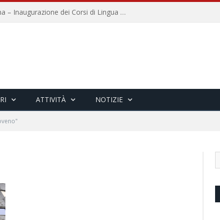
Università per Stranieri di Siena – Inaugurazione dei Corsi di Lingua e Cultura Italiana, 109a annata
RI
ATTIVITÀ
NOTIZIE
oveno"