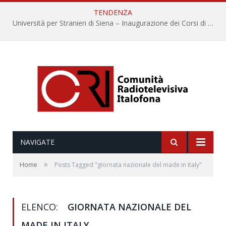
TENDENZA
Università per Stranieri di Siena – Inaugurazione dei Corsi di Lingua e Cultura Italiana, 109a annata
NAVIGATE
»
Home
Posts Tagged "giornata nazionale del made in Italy"
ELENCO:
GIORNATA NAZIONALE DEL
MADE IN ITALY