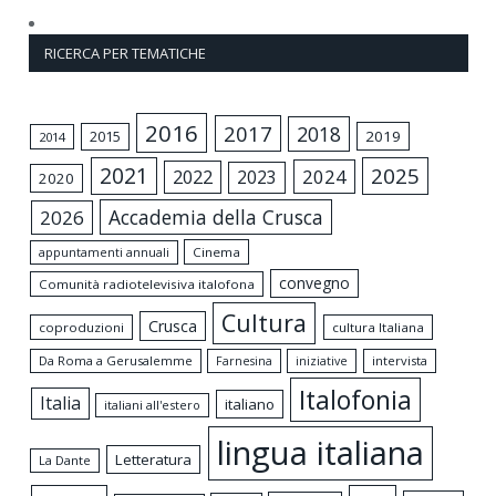
RICERCA PER TEMATICHE
2016
2017
2018
2015
2019
2014
2021
2025
2024
2022
2023
2020
Accademia della Crusca
2026
appuntamenti annuali
Cinema
convegno
Comunità radiotelevisiva italofona
Cultura
Crusca
coproduzioni
cultura Italiana
Da Roma a Gerusalemme
intervista
Farnesina
iniziative
Italofonia
Italia
italiano
italiani all'estero
lingua italiana
Letteratura
La Dante