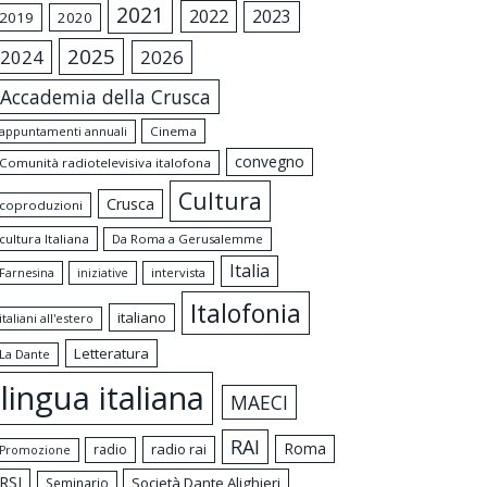
2021
2022
2023
2019
2020
2025
2024
2026
Accademia della Crusca
appuntamenti annuali
Cinema
convegno
Comunità radiotelevisiva italofona
Cultura
Crusca
coproduzioni
cultura Italiana
Da Roma a Gerusalemme
Italia
intervista
Farnesina
iniziative
Italofonia
italiano
italiani all'estero
Letteratura
La Dante
lingua italiana
MAECI
RAI
Roma
radio rai
radio
Promozione
RSI
Società Dante Alighieri
Seminario