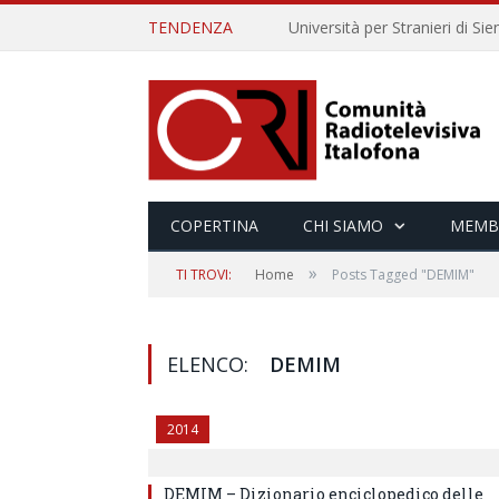
TENDENZA
COPERTINA
CHI SIAMO
MEMB
»
TI TROVI:
Home
Posts Tagged "DEMIM"
ELENCO:
DEMIM
2014
DEMIM – Dizionario enciclopedico delle