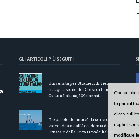
GLI ARTICOLI PIÙ SEGUITI
S
Università per Stranieri di Siena –
Inaugurazione dei Corsi di Lingua e
Questo sito 
Cultura Italiana, 109a annata
Esprimi il tu
clicca sull'i
“Le parole del mare”: la serie di
neghi il cons
video ideata dall’Accademia della
Crusca e dalla Lega Navale italiana
modificare l