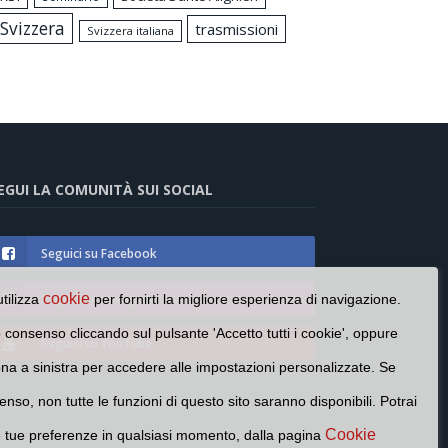
Svizzera
trasmissioni
Svizzera italiana
EGUI LA COMUNITÀ SUI SOCIAL
Seguici su Facebook
Seguici su Instagram
cookie
utilizza
per fornirti la migliore esperienza di navigazione.
o consenso cliccando sul pulsante 'Accetto tutti i cookie', oppure
Seguici su YouTube
cona a sinistra per accedere alle impostazioni personalizzate. Se
enso, non tutte le funzioni di questo sito saranno disponibili. Potrai
Cookie
e tue preferenze in qualsiasi momento, dalla pagina