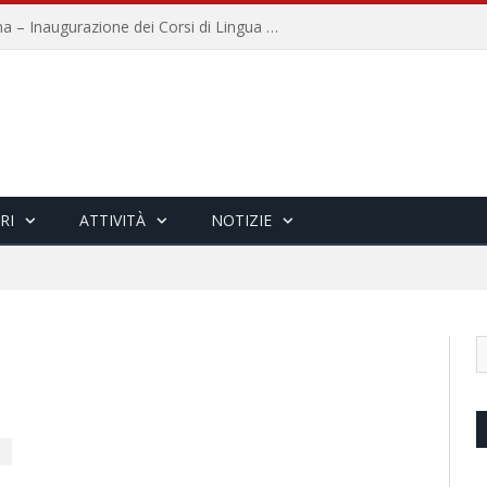
Università per Stranieri di Siena – Inaugurazione dei Corsi di Lingua e Cultura Italiana, 109a annata
RI
ATTIVITÀ
NOTIZIE