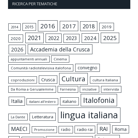
RICERCA PER TEMATICHE
2016
2017
2018
2015
2019
2014
2021
2025
2024
2022
2023
2020
Accademia della Crusca
2026
appuntamenti annuali
Cinema
convegno
Comunità radiotelevisiva italofona
Cultura
Crusca
coproduzioni
cultura Italiana
Da Roma a Gerusalemme
intervista
Farnesina
iniziative
Italofonia
Italia
italiano
italiani all'estero
lingua italiana
Letteratura
La Dante
MAECI
RAI
Roma
radio rai
radio
Promozione