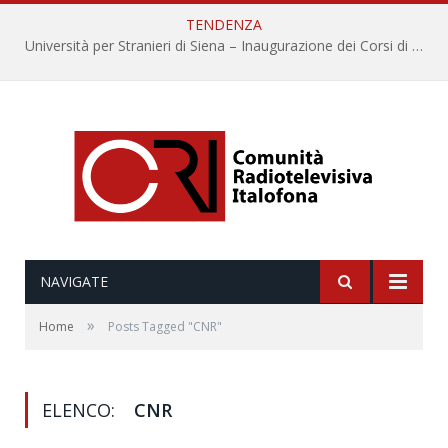
TENDENZA
Università per Stranieri di Siena – Inaugurazione dei Corsi di Lingua e Cultura Italiana, 109a annata
NAVIGATE
»
Home
Posts Tagged "CNR"
ELENCO:
CNR