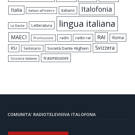
Italofonia
Italia
italiano
italiani all'estero
lingua italiana
Letteratura
La Dante
MAECI
RAI
Roma
radio rai
radio
Promozione
Svizzera
RSI
Società Dante Alighieri
Seminario
trasmissioni
Svizzera italiana
COMUNITA’ RADIOTELEVISIVA ITALOFONA