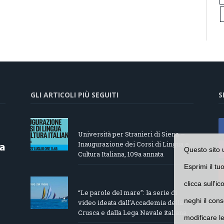
GLI ARTICOLI PIÙ SEGUITI
S
Università per Stranieri di Siena –
Inaugurazione dei Corsi di Lingua e
Questo sito 
Cultura Italiana, 109a annata
Esprimi il tu
clicca sull'i
“Le parole del mare”: la serie di
neghi il cons
video ideata dall’Accademia della
Crusca e dalla Lega Navale italiana
modificare l