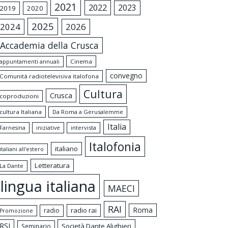
2021
2022
2023
2019
2020
2025
2024
2026
Accademia della Crusca
appuntamenti annuali
Cinema
convegno
Comunità radiotelevisiva italofona
Cultura
Crusca
coproduzioni
cultura Italiana
Da Roma a Gerusalemme
Italia
intervista
Farnesina
iniziative
Italofonia
italiano
italiani all'estero
Letteratura
La Dante
lingua italiana
MAECI
RAI
Roma
radio rai
radio
Promozione
RSI
Società Dante Alighieri
Seminario