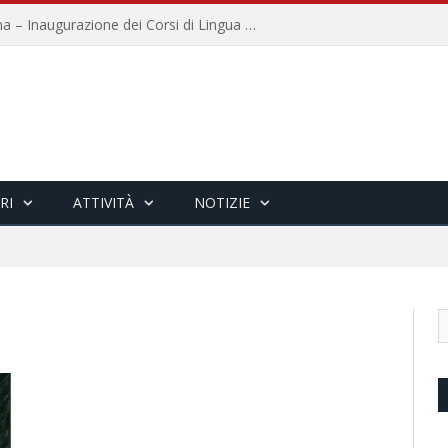
Università per Stranieri di Siena – Inaugurazione dei Corsi di Lingua e Cultura Italiana, 109a annata
RI
ATTIVITÀ
NOTIZIE