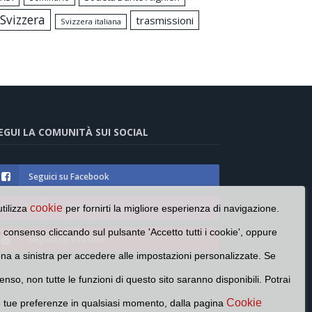
Svizzera
trasmissioni
Svizzera italiana
EGUI LA COMUNITÀ SUI SOCIAL
Seguici su Facebook
Seguici su Instagram
cookie
utilizza
per fornirti la migliore esperienza di navigazione.
o consenso cliccando sul pulsante 'Accetto tutti i cookie', oppure
Seguici su YouTube
cona a sinistra per accedere alle impostazioni personalizzate. Se
enso, non tutte le funzioni di questo sito saranno disponibili. Potrai
Cookie
e tue preferenze in qualsiasi momento, dalla pagina