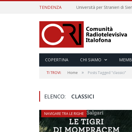
TENDENZA
COPERTINA
CHI SIAMO
MEMB
»
TI TROVI:
Home
Posts Tagged "classici"
ELENCO:
CLASSICI
NAVIGARE TRA LE RIGHE