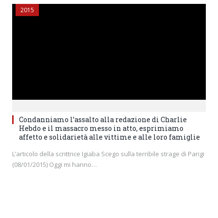
2015
Condanniamo l’assalto alla redazione di Charlie
Hebdo e il massacro messo in atto, esprimiamo
affetto e solidarietà alle vittime e alle loro famiglie
L’articolo della scrittrice Igiaba Scego sulla terribile strage di Parigi
(08/01/2015) Oggi mi hanno…