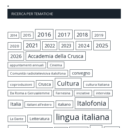
RICERCA PER TEMATICHE
2016
2017
2018
2015
2019
2014
2021
2025
2024
2022
2023
2020
Accademia della Crusca
2026
appuntamenti annuali
Cinema
convegno
Comunità radiotelevisiva italofona
Cultura
Crusca
coproduzioni
cultura Italiana
Da Roma a Gerusalemme
intervista
Farnesina
iniziative
Italofonia
Italia
italiano
italiani all'estero
lingua italiana
Letteratura
La Dante