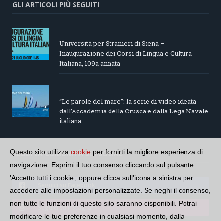
GLI ARTICOLI PIÙ SEGUITI
Università per Stranieri di Siena –
Inaugurazione dei Corsi di Lingua e Cultura
Italiana, 109a annata
“Le parole del mare”: la serie di video ideata
dall’Accademia della Crusca e dalla Lega Navale
italiana
Questo sito utilizza
cookie
per fornirti la migliore esperienza di
SEGUI LA COMUNITÀ SUI SOCIAL
navigazione. Esprimi il tuo consenso cliccando sul pulsante
'Accetto tutti i cookie', oppure clicca sull'icona a sinistra per
Seguici su Facebook
accedere alle impostazioni personalizzate. Se neghi il consenso,
non tutte le funzioni di questo sito saranno disponibili. Potrai
Seguici su Instagram
modificare le tue preferenze in qualsiasi momento, dalla