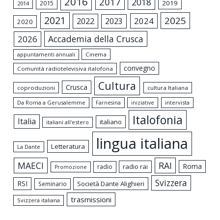
2016
2017
2018
2015
2019
2014
2021
2025
2024
2022
2023
2020
Accademia della Crusca
2026
appuntamenti annuali
Cinema
convegno
Comunità radiotelevisiva italofona
Cultura
Crusca
coproduzioni
cultura Italiana
Da Roma a Gerusalemme
intervista
Farnesina
iniziative
Italofonia
Italia
italiano
italiani all'estero
lingua italiana
Letteratura
La Dante
MAECI
RAI
Roma
radio rai
radio
Promozione
Svizzera
RSI
Società Dante Alighieri
Seminario
trasmissioni
Svizzera italiana