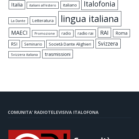
Italofonia
Italia
italiano
italiani all'estero
lingua italiana
Letteratura
La Dante
MAECI
RAI
Roma
radio rai
radio
Promozione
Svizzera
RSI
Società Dante Alighieri
Seminario
trasmissioni
Svizzera italiana
COMUNITA’ RADIOTELEVISIVA ITALOFONA