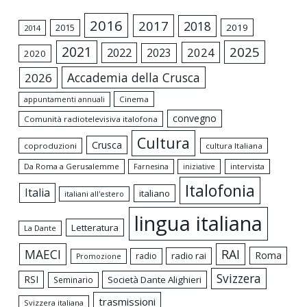
2016
2017
2018
2015
2019
2014
2021
2025
2024
2022
2023
2020
Accademia della Crusca
2026
appuntamenti annuali
Cinema
convegno
Comunità radiotelevisiva italofona
Cultura
Crusca
coproduzioni
cultura Italiana
Da Roma a Gerusalemme
intervista
Farnesina
iniziative
Italofonia
Italia
italiano
italiani all'estero
lingua italiana
Letteratura
La Dante
MAECI
RAI
Roma
radio rai
radio
Promozione
Svizzera
RSI
Società Dante Alighieri
Seminario
trasmissioni
Svizzera italiana