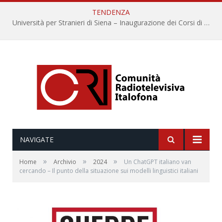
TENDENZA
Università per Stranieri di Siena – Inaugurazione dei Corsi di Lingua e Cultura Italiana, 109a annata
NAVIGATE
»
»
»
Home
Archivio
2024
Un ChatGPT italiano van
cercando – Il punto della situazione sui modelli linguistici italiani