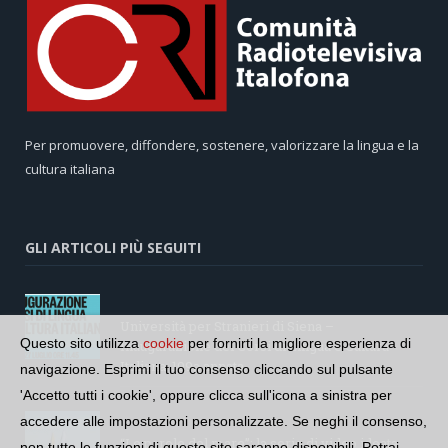
Per promuovere, diffondere, sostenere, valorizzare la lingua e la
cultura italiana
GLI ARTICOLI PIÙ SEGUITI
Università per Stranieri di Siena –
Questo sito utilizza
cookie
per fornirti la migliore esperienza di
Inaugurazione dei Corsi di Lingua e Cultura
Italiana, 109a annata
navigazione. Esprimi il tuo consenso cliccando sul pulsante
'Accetto tutti i cookie', oppure clicca sull'icona a sinistra per
accedere alle impostazioni personalizzate. Se neghi il consenso,
“Le parole del mare”: la serie di video ideata
non tutte le funzioni di questo sito saranno disponibili. Potrai