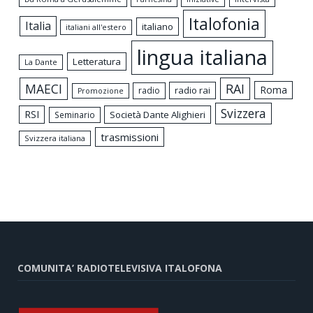
Italofonia
Italia
italiano
italiani all'estero
lingua italiana
Letteratura
La Dante
MAECI
RAI
Roma
radio rai
radio
Promozione
Svizzera
RSI
Società Dante Alighieri
Seminario
trasmissioni
Svizzera italiana
COMUNITA’ RADIOTELEVISIVA ITALOFONA