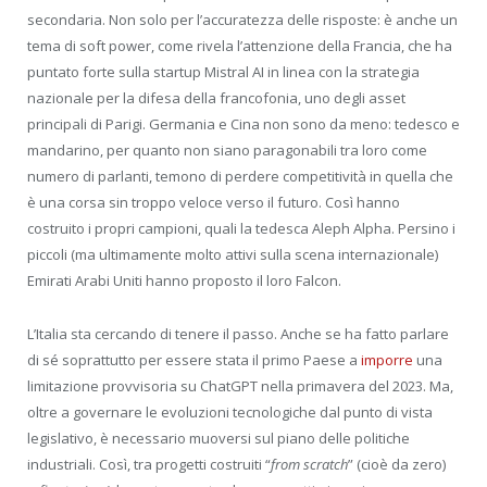
secondaria. Non solo per l’accuratezza delle risposte: è anche un
tema di soft power, come rivela l’attenzione della Francia, che ha
puntato forte sulla startup Mistral AI in linea con la strategia
nazionale per la difesa della francofonia, uno degli asset
principali di Parigi. Germania e Cina non sono da meno: tedesco e
mandarino, per quanto non siano paragonabili tra loro come
numero di parlanti, temono di perdere competitività in quella che
è una corsa sin troppo veloce verso il futuro. Così hanno
costruito i propri campioni, quali la tedesca Aleph Alpha. Persino i
piccoli (ma ultimamente molto attivi sulla scena internazionale)
Emirati Arabi Uniti hanno proposto il loro Falcon.
L’Italia sta cercando di tenere il passo. Anche se ha fatto parlare
di sé soprattutto per essere stata il primo Paese a
imporre
una
limitazione provvisoria su ChatGPT nella primavera del 2023. Ma,
oltre a governare le evoluzioni tecnologiche dal punto di vista
legislativo, è necessario muoversi sul piano delle politiche
industriali. Così, tra progetti costruiti “
from scratch
” (cioè da zero)