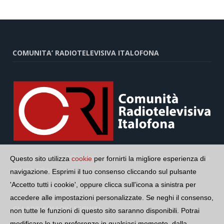
COMUNITA’ RADIOTELEVISIVA ITALOFONA
Per promuovere, diffondere, sostenere, valorizzare la lingua e la
Questo sito utilizza
cookie
per fornirti la migliore esperienza di
cultura italiana
navigazione. Esprimi il tuo consenso cliccando sul pulsante
'Accetto tutti i cookie', oppure clicca sull'icona a sinistra per
accedere alle impostazioni personalizzate. Se neghi il consenso,
GLI ARTICOLI PIÙ SEGUITI
non tutte le funzioni di questo sito saranno disponibili. Potrai
modificare le tue preferenze in qualsiasi momento, dalla