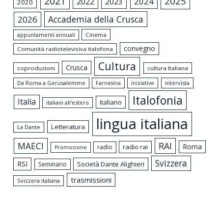
2021
2025
2024
2022
2023
2020
Accademia della Crusca
2026
appuntamenti annuali
Cinema
convegno
Comunità radiotelevisiva italofona
Cultura
Crusca
coproduzioni
cultura Italiana
Da Roma a Gerusalemme
intervista
Farnesina
iniziative
Italofonia
Italia
italiano
italiani all'estero
lingua italiana
Letteratura
La Dante
MAECI
RAI
Roma
radio rai
radio
Promozione
Svizzera
RSI
Società Dante Alighieri
Seminario
trasmissioni
Svizzera italiana