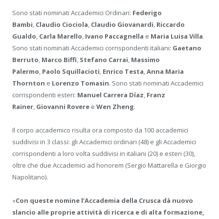
Sono stati nominati Accademici Ordinari:
Federigo
Bambi
,
Claudio Ciociola
,
Claudio Giovanardi
,
Riccardo
Gualdo
,
Carla Marello
,
Ivano Paccagnella
e
Maria Luisa Villa
.
Sono stati nominati Accademici corrispondenti italiani:
Gaetano
Berruto
,
Marco Biffi
,
Stefano Carrai
,
Massimo
Palermo
,
Paolo Squillacioti
,
Enrico Testa
,
Anna Maria
Thornton
e
Lorenzo Tomasin
. Sono stati nominati Accademici
corrispondenti esteri:
Manuel Carrera Díaz
,
Franz
Rainer
,
Giovanni Rovere
e
Wen Zheng
.
Il corpo accademico risulta ora composto da 100 accademici
suddivisi in 3 classi: gli Accademici ordinari (48) e gli Accademici
corrispondenti a loro volta suddivisi in italiani (20) e esteri (30),
oltre che due Accademici ad honorem (Sergio Mattarella e Giorgio
Napolitano).
«
Con queste nomine l’Accademia della Crusca dà nuovo
slancio alle proprie attività di ricerca e di alta formazione,