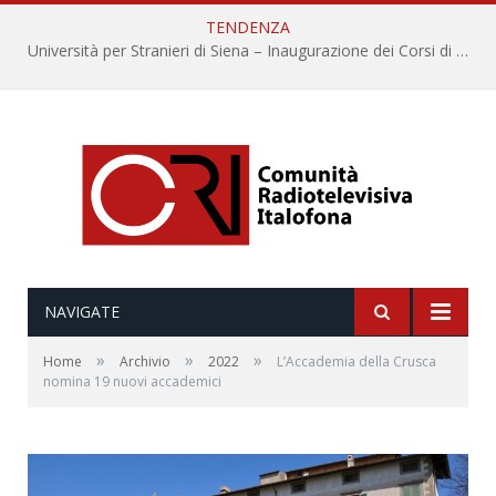
TENDENZA
Università per Stranieri di Siena – Inaugurazione dei Corsi di Lingua e Cultura Italiana, 109a annata
NAVIGATE
»
»
»
Home
Archivio
2022
L’Accademia della Crusca
nomina 19 nuovi accademici