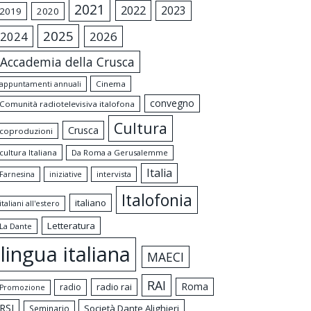
2021
2022
2023
2019
2020
2025
2024
2026
Accademia della Crusca
appuntamenti annuali
Cinema
convegno
Comunità radiotelevisiva italofona
Cultura
Crusca
coproduzioni
cultura Italiana
Da Roma a Gerusalemme
Italia
intervista
Farnesina
iniziative
Italofonia
italiano
italiani all'estero
Letteratura
La Dante
lingua italiana
MAECI
RAI
Roma
radio rai
radio
Promozione
RSI
Società Dante Alighieri
Seminario