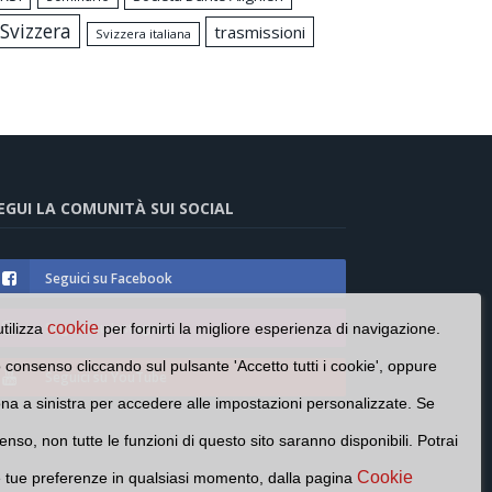
Svizzera
trasmissioni
Svizzera italiana
EGUI LA COMUNITÀ SUI SOCIAL
Seguici su Facebook
Seguici su Instagram
cookie
utilizza
per fornirti la migliore esperienza di navigazione.
o consenso cliccando sul pulsante 'Accetto tutti i cookie', oppure
Seguici su YouTube
cona a sinistra per accedere alle impostazioni personalizzate. Se
enso, non tutte le funzioni di questo sito saranno disponibili. Potrai
Cookie
e tue preferenze in qualsiasi momento, dalla pagina