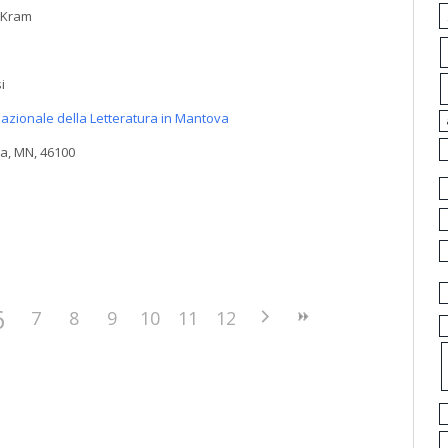
5 Kram
i
nazionale della Letteratura in Mantova
va, MN, 46100
6
7
8
9
10
11
12