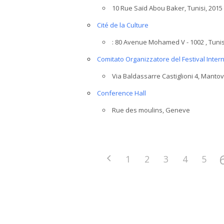
10 Rue Saïd Abou Baker, Tunisi, 201
Nazione
Cité de la Culture
: 80 Avenue Mohamed V - 1002 , Tunis
Comitato Organizzatore del Festival Inter
Luoghi movimentati?
Via Baldassarre Castiglioni 4, Manto
Conference Hall
Rue des moulins, Geneve
1
2
3
4
5