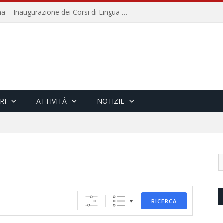
Università per Stranieri di Siena – Inaugurazione dei Corsi di Lingua e Cultura Italiana, 109a annata
RI
ATTIVITÀ
NOTIZIE
RICERCA