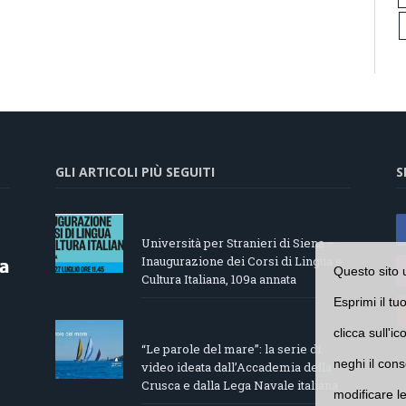
GLI ARTICOLI PIÙ SEGUITI
S
Università per Stranieri di Siena –
Inaugurazione dei Corsi di Lingua e
Questo sito 
Cultura Italiana, 109a annata
Esprimi il tu
clicca sull'i
“Le parole del mare”: la serie di
neghi il cons
video ideata dall’Accademia della
Crusca e dalla Lega Navale italiana
modificare l