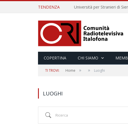
TENDENZA
COPERTINA
CHI SIAMO
MEMB
»
»
TI TROVI:
Home
Luoghi
LUOGHI
Ricerca