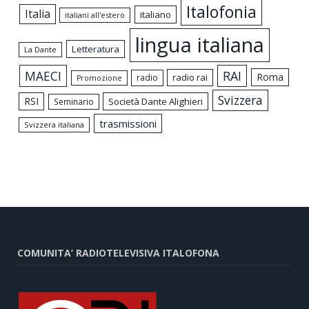
Italofonia
Italia
italiano
italiani all'estero
lingua italiana
Letteratura
La Dante
MAECI
RAI
Roma
radio rai
radio
Promozione
Svizzera
RSI
Società Dante Alighieri
Seminario
trasmissioni
Svizzera italiana
COMUNITA’ RADIOTELEVISIVA ITALOFONA