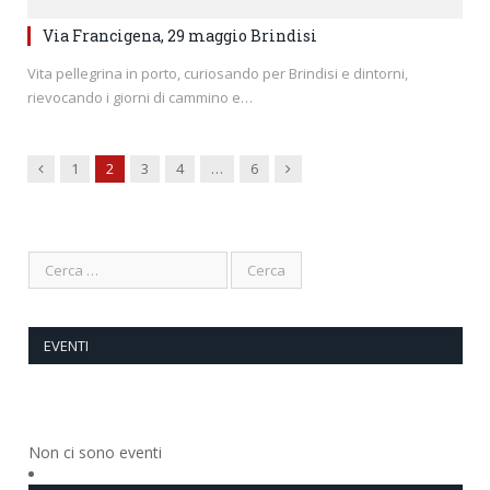
Via Francigena, 29 maggio Brindisi
Vita pellegrina in porto, curiosando per Brindisi e dintorni,
rievocando i giorni di cammino e…
Previous
Next
1
2
3
4
…
6
EVENTI
Non ci sono eventi