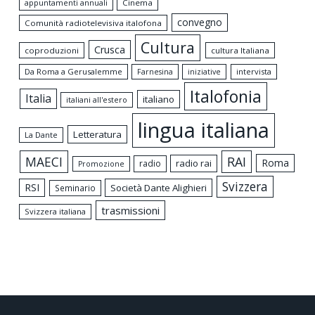
appuntamenti annuali
Cinema
convegno
Comunità radiotelevisiva italofona
Cultura
Crusca
coproduzioni
cultura Italiana
Da Roma a Gerusalemme
intervista
Farnesina
iniziative
Italofonia
Italia
italiano
italiani all'estero
lingua italiana
Letteratura
La Dante
MAECI
RAI
Roma
radio rai
radio
Promozione
Svizzera
RSI
Società Dante Alighieri
Seminario
trasmissioni
Svizzera italiana