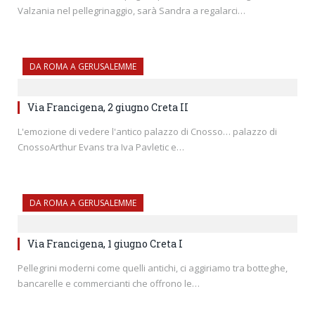
Valzania nel pellegrinaggio, sarà Sandra a regalarci…
DA ROMA A GERUSALEMME
Via Francigena, 2 giugno Creta II
L'emozione di vedere l'antico palazzo di Cnosso… palazzo di
CnossoArthur Evans tra Iva Pavletic e…
DA ROMA A GERUSALEMME
Via Francigena, 1 giugno Creta I
Pellegrini moderni come quelli antichi, ci aggiriamo tra botteghe,
bancarelle e commercianti che offrono le…