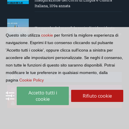
Inaugurazione dei Corsi di Lingua e Cultura
Italiana, 109a annata
“Le parole del mare”: la serie di video ideata
dall’Accademia della Crusca e dalla Lega Navale
Questo sito utilizza
cookie
per fornirti la migliore esperienza di
italiana
navigazione. Esprimi il tuo consenso cliccando sul pulsante
'Accetto tutti i cookie', oppure clicca sull'icona a sinistra per
accedere alle impostazioni personalizzate. Se neghi il consenso,
SEGUI LA COMUNITÀ SUI SOCIAL
non tutte le funzioni di questo sito saranno disponibili. Potrai
modificare le tue preferenze in qualsiasi momento, dalla
Seguici su Facebook
pagina
Cookie Policy
Seguici su Instagram
Accetto tutti i
Rifiuto cookie
cookie
Seguici su YouTube