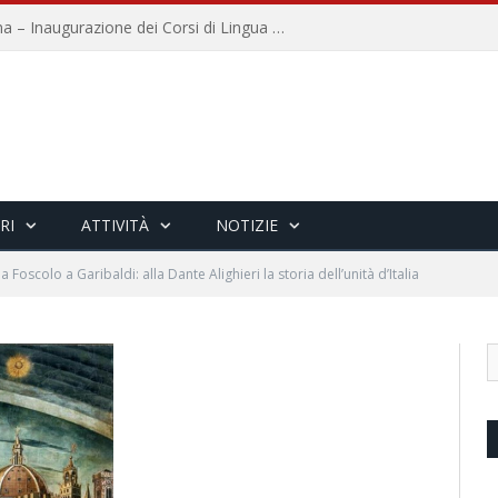
Università per Stranieri di Siena – Inaugurazione dei Corsi di Lingua e Cultura Italiana, 109a annata
RI
ATTIVITÀ
NOTIZIE
a Foscolo a Garibaldi: alla Dante Alighieri la storia dell’unità d’Italia