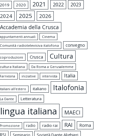
2021
2022
2023
2019
2020
2025
2024
2026
Accademia della Crusca
appuntamenti annuali
Cinema
convegno
Comunità radiotelevisiva italofona
Cultura
Crusca
coproduzioni
cultura Italiana
Da Roma a Gerusalemme
Italia
intervista
Farnesina
iniziative
Italofonia
italiano
italiani all'estero
Letteratura
La Dante
lingua italiana
MAECI
RAI
Roma
radio rai
radio
Promozione
RSI
Società Dante Alighieri
Seminario