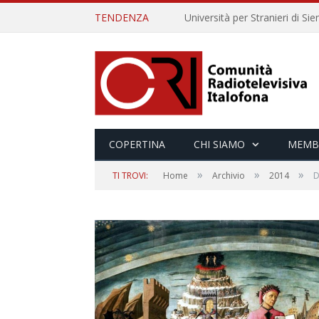
TENDENZA
COPERTINA
CHI SIAMO
MEMB
»
»
»
TI TROVI:
Home
Archivio
2014
D