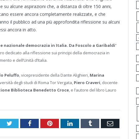
ne su alcune aspirazioni che, a distanza di oltre 150 anni,
ltano essere ancora completamente realizzate, e che
nno il pubblico ad una più approfondita riflessione su alcuni
ssi ancora in atto.
le nazionale democrazia in Italia. Da Foscolo a Garibaldi
”
ro dedicato alla riflessione sui principi della democrazia in
mento e dell’Unità d’Italia.
lo Peluffo
, vicepresidente della Dante Alighieri,
Marina
versità degli studi di Roma Tor Vergata,
Piero Craveri
, docente
ione Biblioteca Benedetto Croce
, e l’autore del libro Lauro
Twitter
Facebook
Pinterest
LinkedIn
Tumblr
Email