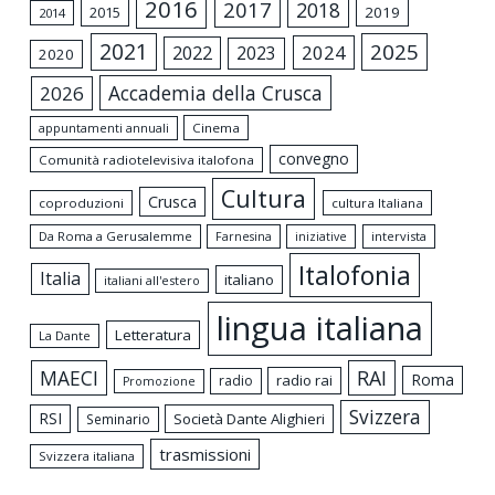
2016
2017
2018
2015
2019
2014
2021
2025
2024
2022
2023
2020
Accademia della Crusca
2026
appuntamenti annuali
Cinema
convegno
Comunità radiotelevisiva italofona
Cultura
Crusca
coproduzioni
cultura Italiana
Da Roma a Gerusalemme
intervista
Farnesina
iniziative
Italofonia
Italia
italiano
italiani all'estero
lingua italiana
Letteratura
La Dante
MAECI
RAI
Roma
radio rai
radio
Promozione
Svizzera
RSI
Società Dante Alighieri
Seminario
trasmissioni
Svizzera italiana