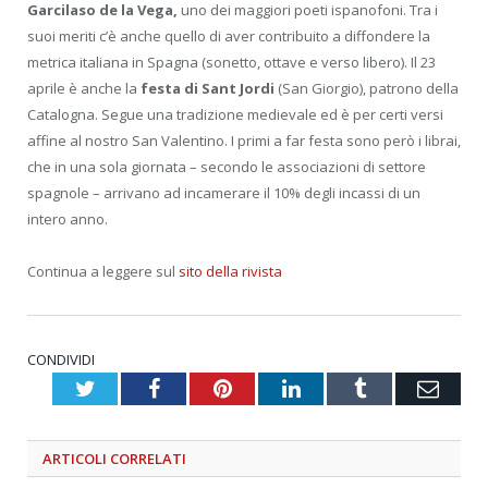
Garcilaso de la Vega,
uno dei maggiori poeti ispanofoni. Tra i
suoi meriti c’è anche quello di aver contribuito a diffondere la
metrica italiana in Spagna (sonetto, ottave e verso libero). Il 23
aprile è anche la
festa di Sant Jordi
(San Giorgio), patrono della
Catalogna. Segue una tradizione medievale ed è per certi versi
affine al nostro San Valentino. I primi a far festa sono però i librai,
che in una sola giornata – secondo le associazioni di settore
spagnole – arrivano ad incamerare il 10% degli incassi di un
intero anno.
Continua a leggere sul
sito della rivista
CONDIVIDI
Twitter
Facebook
Pinterest
LinkedIn
Tumblr
Emai
ARTICOLI
CORRELATI