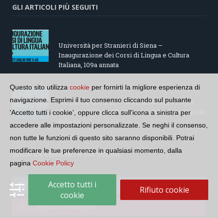
GLI ARTICOLI PIÙ SEGUITI
Università per Stranieri di Siena –
Inaugurazione dei Corsi di Lingua e Cultura
Italiana, 109a annata
Questo sito utilizza
cookie
per fornirti la migliore esperienza di
navigazione. Esprimi il tuo consenso cliccando sul pulsante
“Le parole del mare”: la serie di video ideata
dall’Accademia della Crusca e dalla Lega Navale
'Accetto tutti i cookie', oppure clicca sull'icona a sinistra per
italiana
accedere alle impostazioni personalizzate. Se neghi il consenso,
non tutte le funzioni di questo sito saranno disponibili. Potrai
modificare le tue preferenze in qualsiasi momento, dalla
SEGUI LA COMUNITÀ SUI SOCIAL
pagina
Cookie Policy
Accetto tutti i
Seguici su Facebook
Rifiuto cookie
cookie
Seguici su Instagram